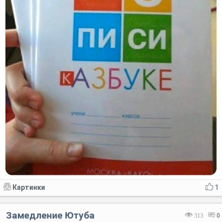
Картинки
1
Замедление Ютуба
313
0