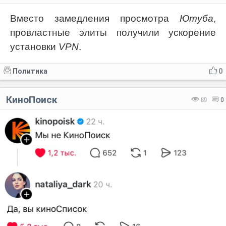
Вместо замедления просмотра
Ютуба
,
провластные элиты получили ускорение
установки
VPN
.
Политика
0
КиноПоиск
89
0