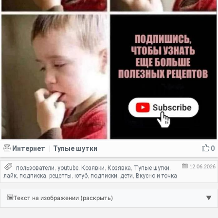
Интернет
Тупые шутки
0
|
12.06.2026
пользователи
youtube
Козявки
Козявка
Тупые шутки
,
,
,
,
,
лайк
подписка
рецепты
ютуб
подписки
дети
Вкусно и точка
,
,
,
,
,
,
🖼️
Текст на изображении (раскрыть)
▼