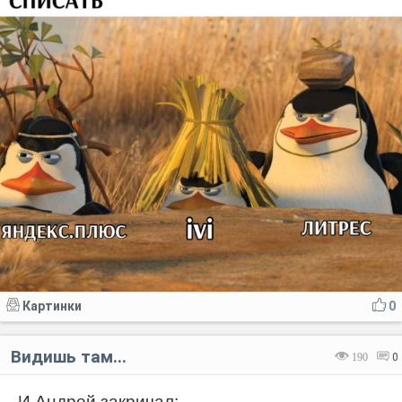
Картинки
0
Видишь там...
190
0
И Андрей закричал: