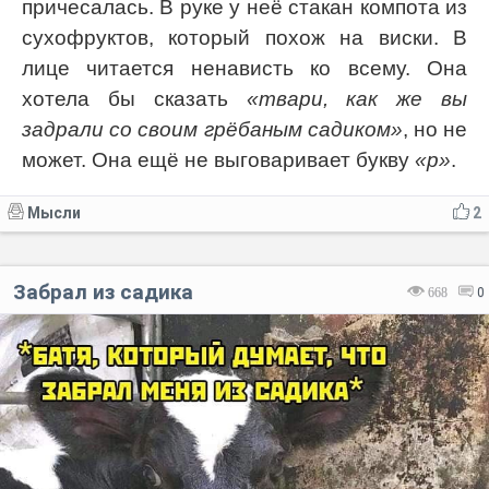
причесалась. В руке у неё стакан компота из
сухофруктов, который похож на виски. В
лице читается ненависть ко всему. Она
хотела бы сказать
«твари, как же вы
задрали со своим грёбаным садиком»
, но не
может. Она ещё не выговаривает букву
«р»
.
Мысли
2
Забрал из садика
668
0