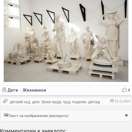
Дети
Жизненное
4
|
22.12.2021
детский сад
дети
Уроки труда
труд
поделки
детсад
,
,
,
,
,
🖼️
Текст на изображении (раскрыть)
▼
Комментарии к анекдоту: