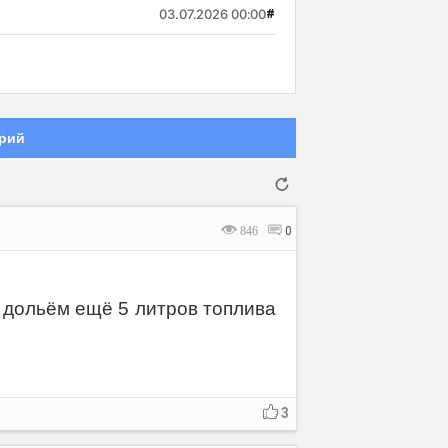
03.07.2026 00:00
#
рий
846
0
о дольём ещё 5 литров топлива
Отмена
Отправить
3