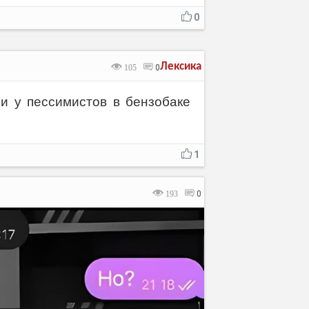
0
Лексика
105
0
 и у пессимистов в бензобаке
1
193
0