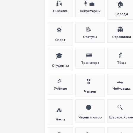
🎣
👩‍💼
🏠
Рыбалка
Секретарши
Соседи
📝
👻
⚽
Статусы
Страшилки
Спорт
🚌
👵
🎓
Транспорт
Тёща
Студенты
🔬
🐊
🎖️
Учёные
Чебурашка
Чапаев
⚫
🔍
⛺
Чёрный юмор
Шерлок Холм
Чукча