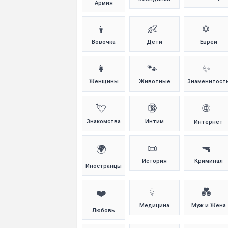
Армия
👦
👶
✡️
Вовочка
Дети
Евреи
👩
🐾
✨
Женщины
Животные
Знаменитост
💘
🔞
🌐
Знакомства
Интим
Интернет
📜
🔫
🌍
История
Криминал
Иностранцы
⚕️
💑
❤️
Медицина
Муж и Жена
Любовь