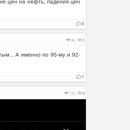
ние цен на нефть, падения цен
0
60
1
ым... А именно по 95-му и 92-
1
172
0