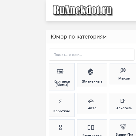
Юмор по категориям
💭
🖼️
🏠
Мысли
Картинки
Жизненные
(Мемы)
🚗
🍺
⚡
Авто
Алкоголь
Короткие
🐻
🎖️
👱‍♀️
Винни-Пух
Блондинки