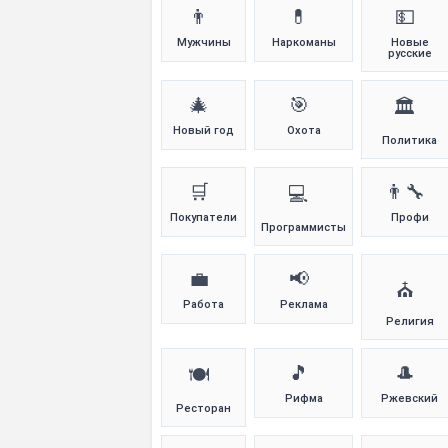
👨
💊
💵
Мужчины
Наркоманы
Новые
русские
🎄
🎯
🏛️
Новый год
Охота
Политика
🛒
👨‍🔧
💻
Покупатели
Профи
Программисты
💼
📢
⛪
Работа
Реклама
Религия
🎵
🎩
🍽️
Рифма
Ржевский
Ресторан