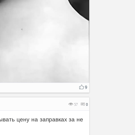
9
57
0
ывать цену на заправках за не