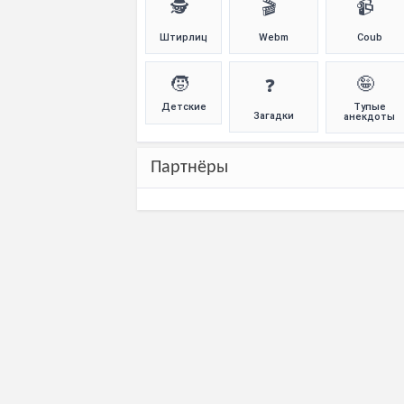
🕵️
🎬
📹
Штирлиц
Webm
Coub
🧒
🤪
❓
Детские
Тупые
Загадки
анекдоты
Партнёры