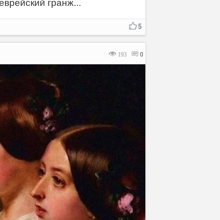
еврейский гранж...
5
193
0