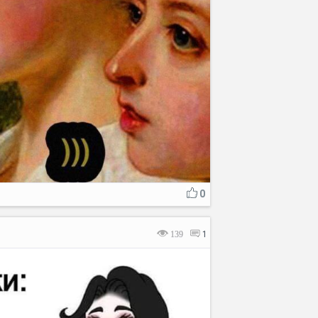
0
139
1