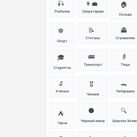
🎣
👩‍💼
🏠
Рыбалка
Секретарши
Соседи
📝
👻
⚽
Статусы
Страшилки
Спорт
🚌
👵
🎓
Транспорт
Тёща
Студенты
🔬
🐊
🎖️
Учёные
Чебурашка
Чапаев
⚫
🔍
⛺
Чёрный юмор
Шерлок Холм
Чукча