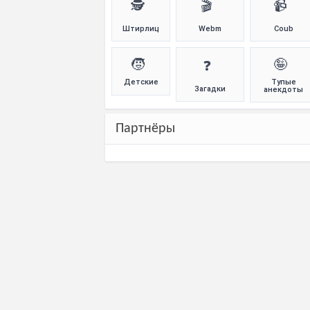
🕵️
🎬
📹
Штирлиц
Webm
Coub
🧒
🤪
❓
Детские
Тупые
Загадки
анекдоты
Партнёры