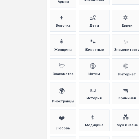
Армия
👦
👶
✡️
Вовочка
Дети
Евреи
👩
🐾
✨
Женщины
Животные
Знаменитост
💘
🔞
🌐
Знакомства
Интим
Интернет
📜
🔫
🌍
История
Криминал
Иностранцы
⚕️
💑
❤️
Медицина
Муж и Жена
Любовь