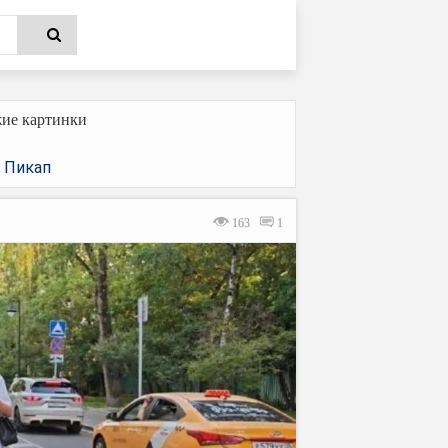
ие картинки
Пикап
|
163
1