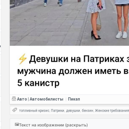
и
Авто | Автомобилисты
Пикап
|
топливный кризис
Патрики
девушки
бензин
Женские требования
,
,
,
,
🖼️
Текст на изображении (раскрыть)