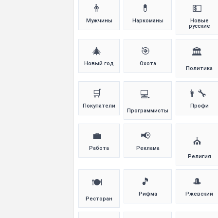
👨
💊
💵
Мужчины
Наркоманы
Новые
русские
🎄
🎯
🏛️
Новый год
Охота
Политика
🛒
👨‍🔧
💻
Покупатели
Профи
Программисты
💼
📢
⛪
Работа
Реклама
Религия
🎵
🎩
🍽️
Рифма
Ржевский
Ресторан