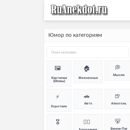
Юмор по категориям
💭
🖼️
🏠
Мысли
Картинки
Жизненные
(Мемы)
🚗
🍺
⚡
Авто
Алкоголь
Короткие
🐻
🎖️
👱‍♀️
Винни-Пух
Блондинки