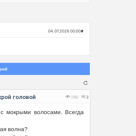
04.07.2026 00:00
#
рий
крой головой
1562
2
с мокрыми волосами. Всегда
Отмена
Отправить
кая волна?