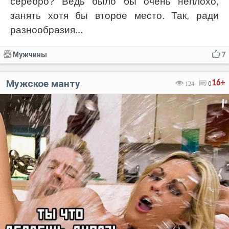
серебро? Ведь было бы очень неплохо,
занять хотя бы второе место. Так, ради
разнообразия...
Мужчины
7
Мужское манту
16+
124
0