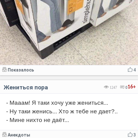
Показалось
4
Жениться пора
16+
1247
0
- Мааам! Я таки хочу уже жениться...
- Ну таки женись... Хто ж тебе не дает?..
- Мине нихто не даёт...
Анекдоты
3