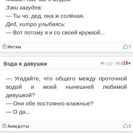
Зэки загудев:
— Ты чо, дед, она ж солёная.
Дед, хитро улыбаясь:
— Вот потому я и со своей кружкой...
Интим
1
Вода и девушки
16+
2107
0
— Угадайте, что общего между проточной
водой и моей нынешней любимой
девушкой?
— Они обе постоянно влажные?
— О да...
Анекдоты
3