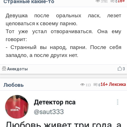
Странные какие-то
16+
3781
0
Девушка после оральных ласк, лезет
целоваться к своему парню.
Тот уже устал отворачиваться. Она ему
говорит:
- Странный вы народ, парни. После себя
западло, а после других нет.
Анекдоты
3
Любовь
16+
Лексика
113
0