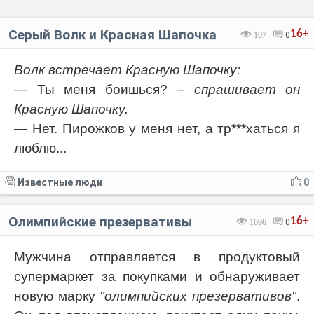
Серый Волк и Красная Шапочка
16+
107
0
Волк встречает Красную Шапочку:
— Ты меня боишься?
– спрашивает он
Красную Шапочку.
— Нет. Пирожков у меня нет, а тр***хаться я
люблю...
Известные люди
0
Олимпийские презервативы
16+
1696
0
Мужчина отправляется в продуктовый
супермаркет за покупками и обнаруживает
новую марку
"олимпийских презервативов"
.