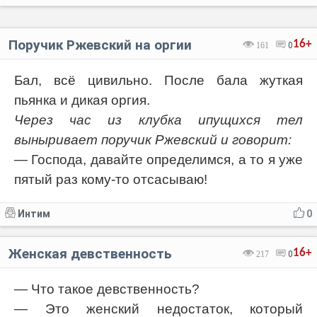
Поручик Ржевский на оргии
16+
161
0
Бал, всё цивильно. После бала жуткая
пьянка и дикая оргия.
Через час из клубка ипущихся тел
выныривает поручик Ржевский и говорит:
— Господа, давайте определимся, а то я уже
пятый раз кому-то отсасываю!
Интим
0
Женская девственность
16+
217
0
— Что такое девственность?
— Это женский недостаток, который