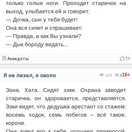
только голые ноги. Проходит старичок на
выход, улыбается ей и говорит:
— Дочка, сын у тебя будет!
Она вся сияет и спрашивает:
— Правда, а как Вы узнали?
— Дык бороду видать...
Анекдоты
11
Я не лизал, я около
16+
1870
0
Зона. Хата. Сидят зэки. Охрана заводит
старичка, он здоровается, представляется.
Зэки видят, что дедушка арестант со стажем:
восемь ходок, семь побегов – всё такое,
короче.
Они зовут его к себе, угощают папиросой,