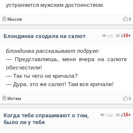
устраняется мужским достоинством.
Мысли
0
Блондинка сходила на салют
16+
135
0
Блондинка рассказывает подруге:
— Представляешь, меня вчера на салюте
обесчестили!
— Так ты чего не кричала?
— Дура, это же салют! Там все кричали!
Интим
2
Когда тебя спрашивают о том,
16+
1742
0
было ли у тебя