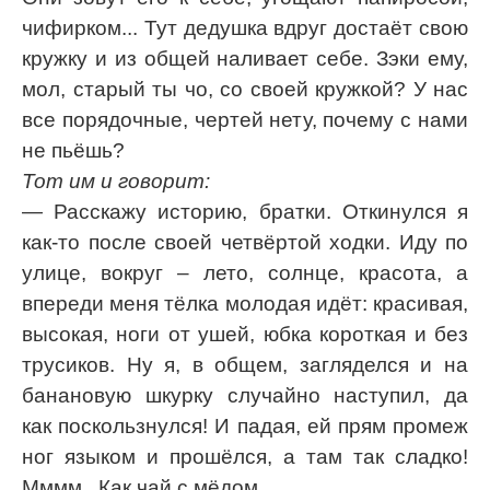
чифирком... Тут дедушка вдруг достаёт свою
кружку и из общей наливает себе. Зэки ему,
мол, старый ты чо, со своей кружкой? У нас
все порядочные, чертей нету, почему с нами
не пьёшь?
Тот им и говорит:
— Расскажу историю, братки. Откинулся я
как-то после своей четвёртой ходки. Иду по
улице, вокруг – лето, солнце, красота, а
впереди меня тёлка молодая идёт: красивая,
высокая, ноги от ушей, юбка короткая и без
трусиков. Ну я, в общем, загляделся и на
банановую шкурку случайно наступил, да
как поскользнулся! И падая, ей прям промеж
ног языком и прошёлся, а там так сладко!
Мммм.. Как чай с мёдом.