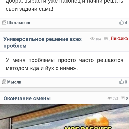
добра, вырасти уже наконец и начни решать
свои задачи сама!
Школьники
4
Универсальное решение всех
Лексика
104
0
проблем
У меня проблемы просто часто решаются
методом «да и йух с ними».
Мысли
0
Окончание смены
783
0