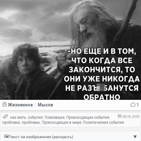
Жизненное
Мысли
1
|
08.06.2026
как жить
события
Поехавшие
Происходящие события
,
,
,
,
проблема
проблемы
Происходящее в мире
Политические события
,
,
,
🖼️
Текст на изображении (раскрыть)
▼