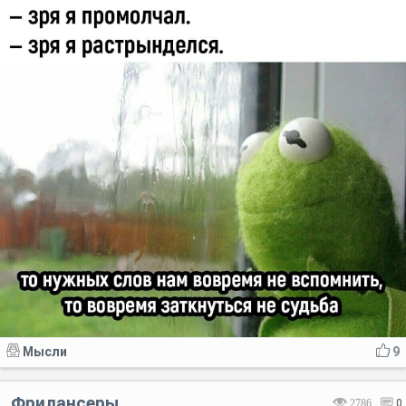
Мысли
9
Фрилансеры
2786
0