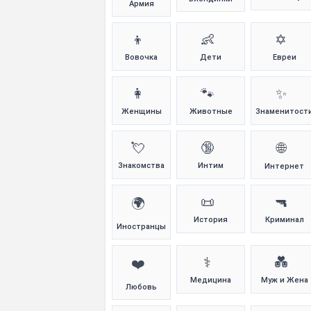
Армия
👦
👶
✡️
Вовочка
Дети
Евреи
👩
🐾
✨
Женщины
Животные
Знаменитост
💘
🔞
🌐
Знакомства
Интим
Интернет
📜
🔫
🌍
История
Криминал
Иностранцы
⚕️
💑
❤️
Медицина
Муж и Жена
Любовь