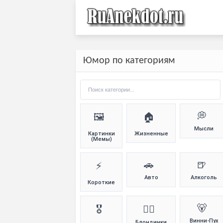
Юмор по категориям
💭
🖼️
🏠
Мысли
Картинки
Жизненные
(Мемы)
🚗
🍺
⚡
Авто
Алкоголь
Короткие
🐻
🎖️
👱‍♀️
Винни-Пух
Блондинки