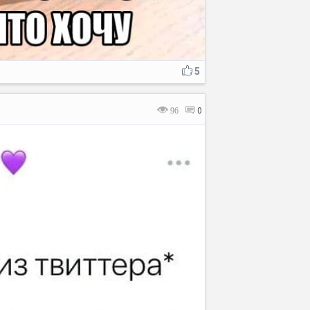
5
96
0