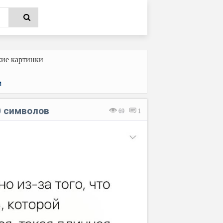
ие картинки
и
0 символов
69
1