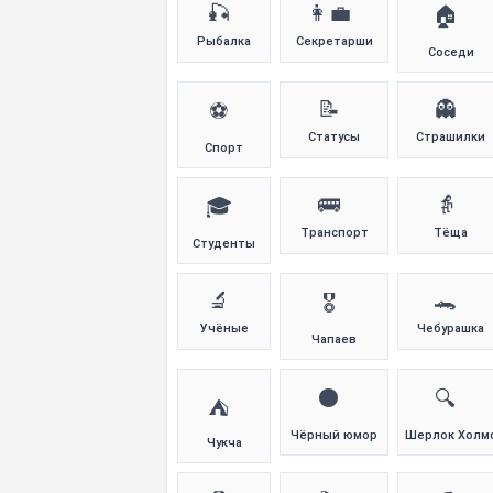
🎣
👩‍💼
🏠
Рыбалка
Секретарши
Соседи
📝
👻
⚽
Статусы
Страшилки
Спорт
🚌
👵
🎓
Транспорт
Тёща
Студенты
🔬
🐊
🎖️
Учёные
Чебурашка
Чапаев
⚫
🔍
⛺
Чёрный юмор
Шерлок Холм
Чукча