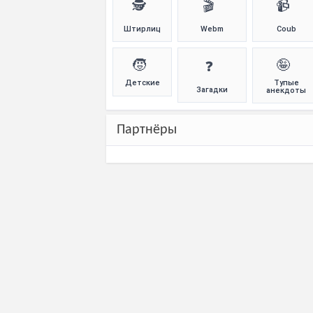
🕵️
🎬
📹
Штирлиц
Webm
Coub
🧒
🤪
❓
Детские
Тупые
Загадки
анекдоты
Партнёры