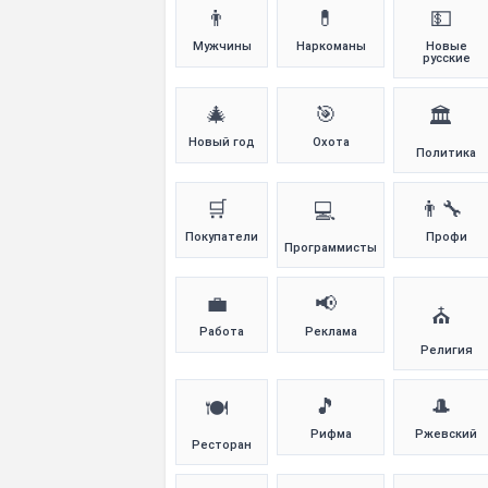
👨
💊
💵
Мужчины
Наркоманы
Новые
русские
🎄
🎯
🏛️
Новый год
Охота
Политика
🛒
👨‍🔧
💻
Покупатели
Профи
Программисты
💼
📢
⛪
Работа
Реклама
Религия
🎵
🎩
🍽️
Рифма
Ржевский
Ресторан