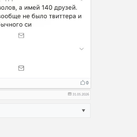
0
31.05.2026
▼