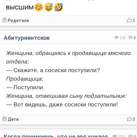
Родители
2
Абитуриентское
133
0
Женщина, обращаясь к продавщице мясного
отдела:
— Скажите, а сосиски поступили?
Продавщица:
— Поступили.
Женщина, отвешивая сыну подзатыльник:
— Вот видишь, даже сосиски поступили!
Дети
0
Когда понимаешь, что не зря учился
2531
0