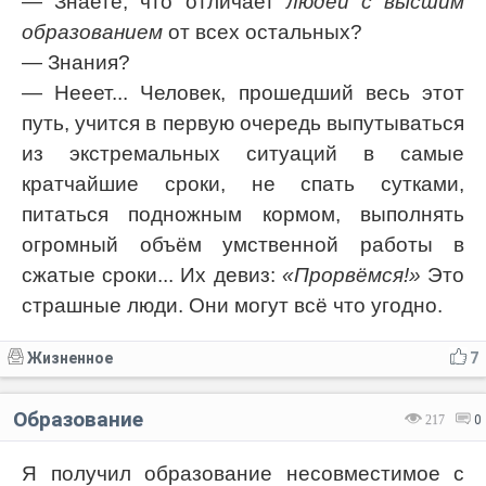
— Знаете, что отличает
людей с высшим
образованием
от всех остальных?
— Знания?
— Нееет... Человек, прошедший весь этот
путь, учится в первую очередь выпутываться
из экстремальных ситуаций в самые
кратчайшие сроки, не спать сутками,
питаться подножным кормом, выполнять
огромный объём умственной работы в
сжатые сроки... Их девиз:
«Прорвёмся!»
Это
страшные люди. Они могут всё что угодно.
Жизненное
7
Образование
217
0
Я получил образование несовместимое с