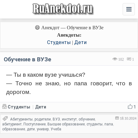
😄 Анекдот — Обучение в ВУЗе
Анекдоты:
Студенты
Дети
|
Обучение в ВУЗе
102
1
— Ты в каком вузе учишься?
— Точно не знаю, но папа говорит, что в
дорогом.
Студенты
Дети
1
|
18.10.2024
Абитуриенты
родители
ВУЗ
институт
обучение
,
,
,
,
,
абитуриент
Поступление
Высшее образование
студенты
папа
,
,
,
,
,
образование
дети
универ
Учеба
,
,
,