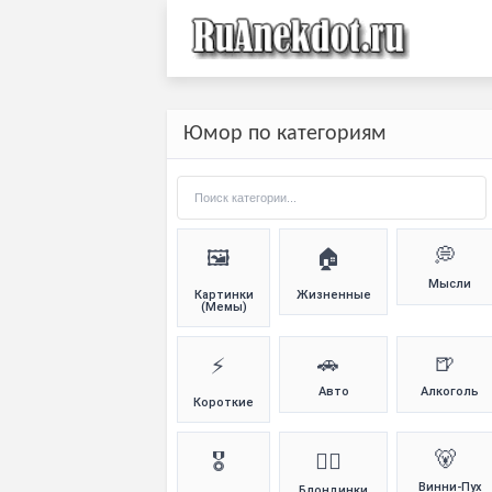
Юмор по категориям
💭
🖼️
🏠
Мысли
Картинки
Жизненные
(Мемы)
🚗
🍺
⚡
Авто
Алкоголь
Короткие
🐻
🎖️
👱‍♀️
Винни-Пух
Блондинки