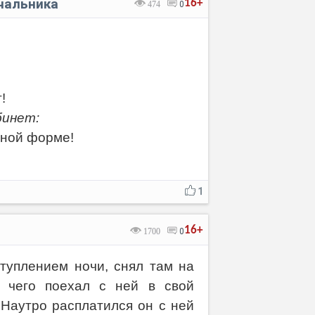
чальника
16+
474
0
!
бинет:
тной форме!
1
16+
1700
0
ступлением ночи, снял там на
е чего поехал с ней в свой
 Наутро расплатился он с ней