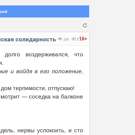
рий
нская солидарность
16+
206
1
долго воздерживался, что
и.
Отмена
Отправить
ие и войдя в его положение,
 дом терпимости, отпускаю!
Смотрит — соседка на балконе
дель, нервы успокоить, и сто