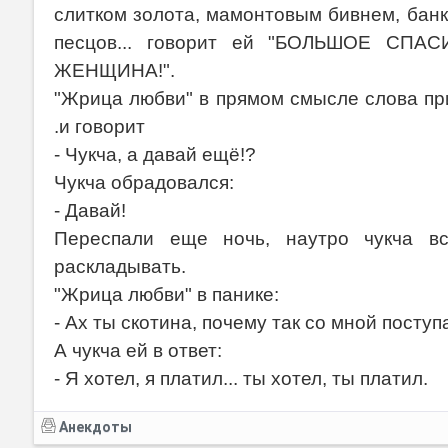
слитком золота, мамонтовым бивнем, банк
песцов... говорит ей "БОЛЬШОЕ СП
ЖЕНЩИНА!".
"Жрица любви" в прямом смысле слова при
.и говорит
- Чукча, а давай ещё!?
Чукча обрадовался:
- Давай!
Переспали еще ночь, наутро чукча в
раскладывать.
"Жрица любви" в панике:
- Ах ты скотина, почему так со мной посту
А чукча ей в ответ:
- Я хотел, я платил... ты хотел, ты платил.
Анекдоты