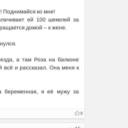
! Поднимайся ко мне!
плачивает ей 100 шекелей за
вращается домой – к жене.
нулся.
езда, а там Роза на балконе
ей всё и рассказал. Она меня к
а беременная, я её мужу за
0