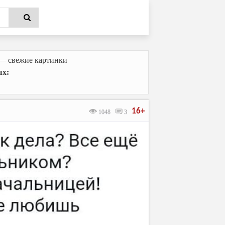
 — свежие картинки
ых:
16+
1048
3