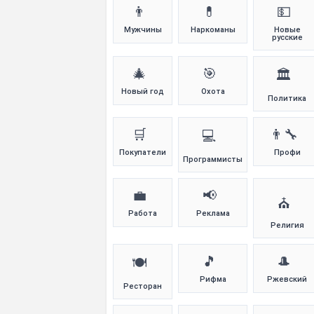
👨
💊
💵
Мужчины
Наркоманы
Новые
русские
🎄
🎯
🏛️
Новый год
Охота
Политика
🛒
👨‍🔧
💻
Покупатели
Профи
Программисты
💼
📢
⛪
Работа
Реклама
Религия
🎵
🎩
🍽️
Рифма
Ржевский
Ресторан