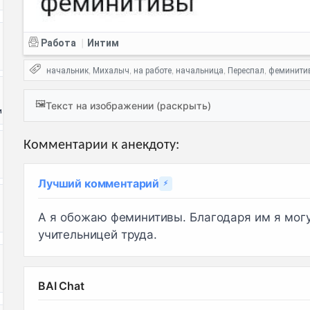
Работа
Интим
|
начальник
Михалыч
на работе
начальница
Переспал
феминити
,
,
,
,
,
🖼️
Текст на изображении (раскрыть)
и
Комментарии к анекдоту:
Лучший комментарий
⚡
А я обожаю феминитивы. Благодаря им я могу 
учительницей труда.
BAI Chat