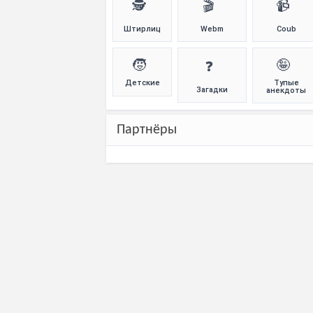
🕵️
🎬
📹
Штирлиц
Webm
Coub
🧒
🤪
❓
Детские
Тупые
Загадки
анекдоты
Партнёры