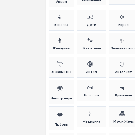
Армия
👦
👶
✡️
Вовочка
Дети
Евреи
👩
🐾
✨
Женщины
Животные
Знаменитост
💘
🔞
🌐
Знакомства
Интим
Интернет
📜
🔫
🌍
История
Криминал
Иностранцы
⚕️
💑
❤️
Медицина
Муж и Жена
Любовь