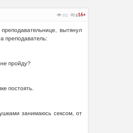
16+
572
0
 преподавательнице, вытянул
на преподаватель:
ене пройду?
лке постоять.
вушками занимаюсь ceксом, от