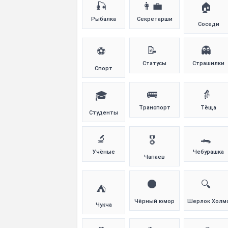
🎣
👩‍💼
🏠
Рыбалка
Секретарши
Соседи
📝
👻
⚽
Статусы
Страшилки
Спорт
🚌
👵
🎓
Транспорт
Тёща
Студенты
🔬
🐊
🎖️
Учёные
Чебурашка
Чапаев
⚫
🔍
⛺
Чёрный юмор
Шерлок Холм
Чукча