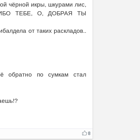
ой чёрной икры, шкурами лис,
АСИБО ТЕБЕ, О, ДОБРАЯ ТЫ
балдела от таких раскладов..
сё обратно по сумкам стал
паешь!?
8