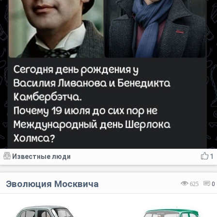
Известные люди
1
Эволюция Москвича
625
0