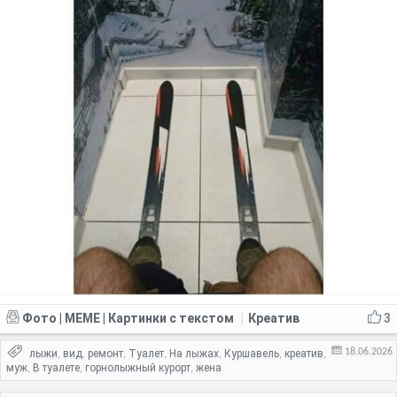
Фото | MEME | Картинки с текстом
Креатив
3
|
18.06.2026
лыжи
вид
ремонт
Туалет
На лыжах
Куршавель
креатив
,
,
,
,
,
,
,
муж
В туалете
горнолыжный курорт
жена
,
,
,