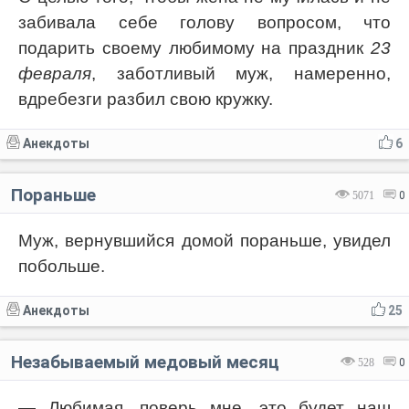
забивала себе голову вопросом, что
подарить своему любимому на праздник
23
февраля
, заботливый муж, намеренно,
вдребезги разбил свою кружку.
Анекдоты
6
Пораньше
5071
0
Муж, вернувшийся домой пораньше, увидел
побольше.
Анекдоты
25
Незабываемый медовый месяц
528
0
— Любимая, поверь мне, это будет наш