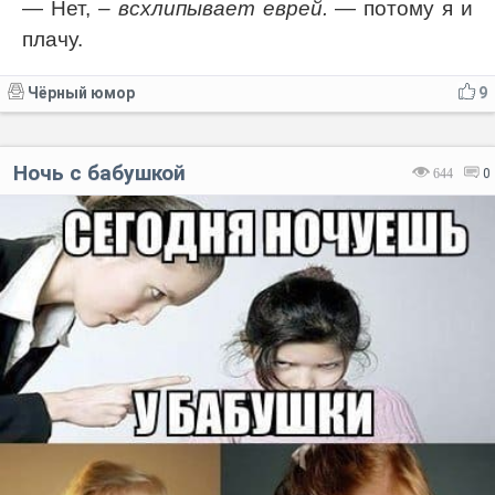
— Нет,
– всхлипывает еврей.
— потому я и
плачу.
Чёрный юмор
9
Ночь с бабушкой
644
0