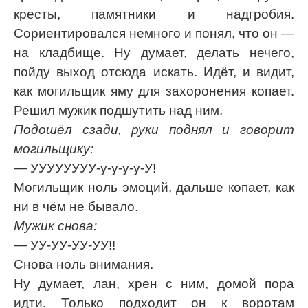
кресты, памятники и надгробия.
Сориентировался немного и понял, что он —
на кладбище. Ну думает, делать нечего,
пойду выход отсюда искать. Идёт, и видит,
как могильщик яму для захоронения копает.
Решил мужик подшутить над ним.
Подошёл сзади, руки поднял и говорит
могильщику:
— УУУУУУУУ-у-у-у-у-У!
Могильщик ноль эмоций, дальше копает, как
ни в чём не бывало.
Мужик снова:
— УУ-УУ-УУ-УУ!!
Снова ноль внимания.
Ну думает, лан, хрен с ним, домой пора
идти. Только подходит он к воротам