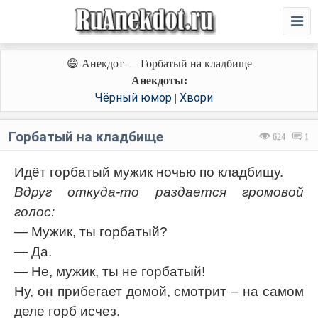
😄 Анекдот — Горбатый на кладбище
Анекдоты:
Чёрный юмор
Хвори
|
Горбатый на кладбище
624
1
Идёт горбатый мужик ночью по кладбищу.
Вдруг откуда-то раздается громовой
голос:
— Мужик, ты горбатый?
— Да.
— Не, мужик, ты не горбатый!
Ну, он прибегает домой, смотрит – на самом
деле горб исчез.