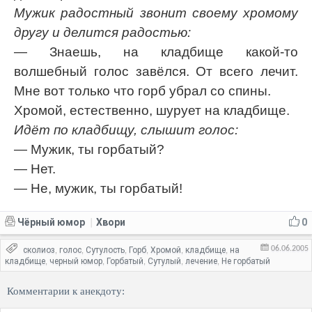
Мужик радостный звонит своему хромому
другу и делится радостью:
— Знаешь, на кладбище какой-то
волшебный голос завёлся. От всего лечит.
Мне вот только что горб убрал со спины.
Хромой, естественно, шурует на кладбище.
Идёт по кладбищу, слышит голос:
— Мужик, ты горбатый?
— Нет.
— Не, мужик, ты горбатый!
Чёрный юмор
Хвори
0
|
06.06.2005
сколиоз
голос
Сутулость
Горб
Хромой
кладбище
на
,
,
,
,
,
,
кладбище
черный юмор
Горбатый
Сутулый
лечение
Не горбатый
,
,
,
,
,
Комментарии к анекдоту: