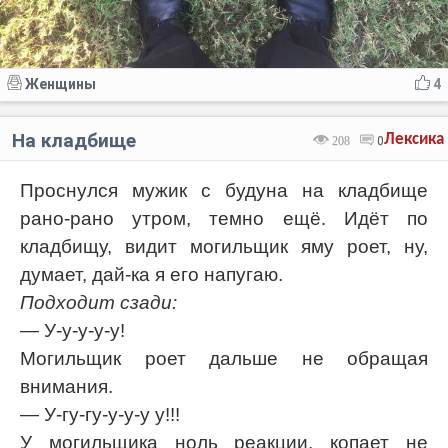
Женщины
4
На кладбище
Лексика
208
0
Проснулся мужик с будуна на кладбище
рано-рано утром, темно ещё. Идёт по
кладбищу, видит могильщик яму роет, ну,
думает, дай-ка я его напугаю.
Подходит сзади:
— У-у-у-у-у!
Могильщик роет дальше не обращая
внимания.
— У-гу-гу-у-у-у у!!!
У могильщика ноль реакции, копает не