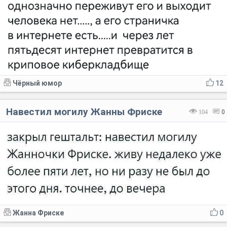
Чёрный юмор
12
Навестил могилу Жанны Фриске
104
0
Жанна Фриске
0