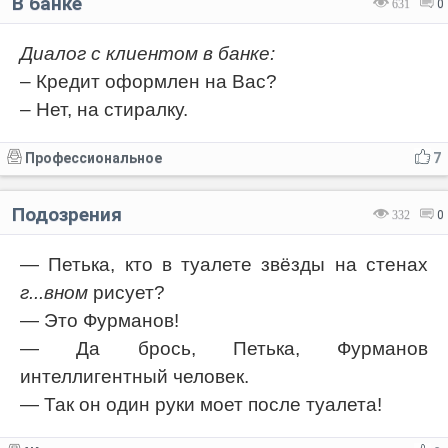
В банке
631
0
Диалог с клиентом в банке:
– Кредит оформлен на Вас?
– Нет, на стиралку.
Профессиональное
7
Подозрения
332
0
— Петька, кто в туалете звёзды на стенах
г...вном
рисует?
— Это Фурманов!
— Да брось, Петька, Фурманов
интеллигентный человек.
— Так он один руки моет после туалета!