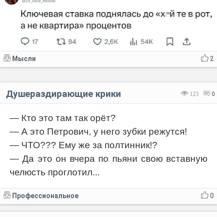
Мысли
2
Душераздирающие крики
123
0
— Кто это там так орëт?
— А это Петрович, у него зубки режутся!
— ЧТО??? Ему же за полтинник!?
— Да это он вчера по пьяни свою вставную
челюсть проглотил...
Профессиональное
0