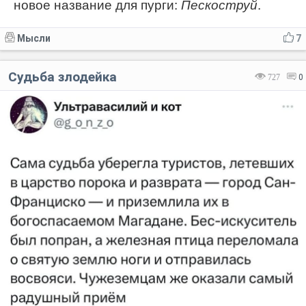
новое название для пурги:
Пескоструй
.
Мысли
7
Судьба злодейка
727
0