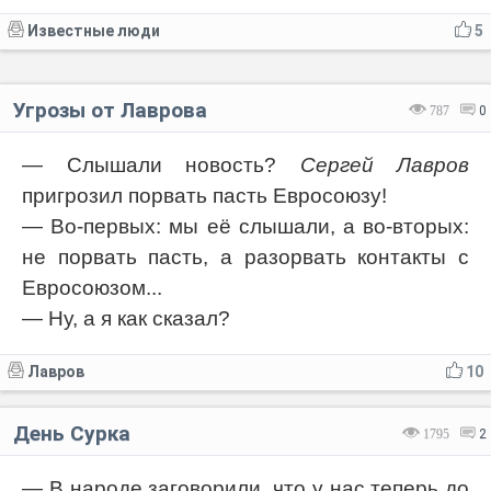
Известные люди
5
Угрозы от Лаврова
787
0
— Слышали новость?
Сергей Лавров
пригрозил порвать пасть Евросоюзу!
— Во-первых: мы её слышали, а во-вторых:
не порвать пасть, а разорвать контакты с
Евросоюзом...
— Ну, а я как сказал?
Лавров
10
День Сурка
1795
2
— В народе заговорили, что у нас теперь до