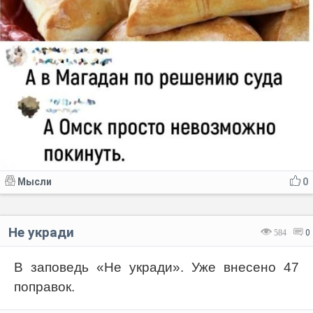
Мысли
0
Не укради
584
0
В заповедь «Не укради». Уже внесено 47
поправок.