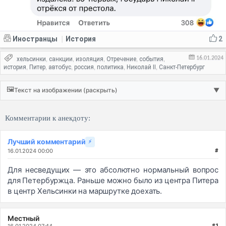
Иностранцы
История
2
|
16.01.2024
хельсинки
санкции
изоляция
Отречение
события
,
,
,
,
,
история
Питер
автобус
россия
политика
Николай II
Санкт-Петербург
,
,
,
,
,
,
🖼️
Текст на изображении (раскрыть)
▼
Комментарии к анекдоту:
Лучший комментарий
⚡
16.01.2024 00:00
#
Для несведущих — это абсолютно нормальный вопрос
для Петербуржца. Раньше можно было из центра Питера
в центр Хельсинки на маршрутке доехать.
Местный
16.01.2024 07:44
#1