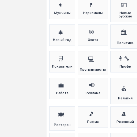
👨
💊
💵
Мужчины
Наркоманы
Новые
русские
🎄
🎯
🏛️
Новый год
Охота
Политика
🛒
👨‍🔧
💻
Покупатели
Профи
Программисты
💼
📢
⛪
Работа
Реклама
Религия
🎵
🎩
🍽️
Рифма
Ржевский
Ресторан