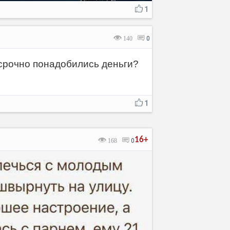
1
140
0
срочно понадобились деньги?
1
16+
168
0