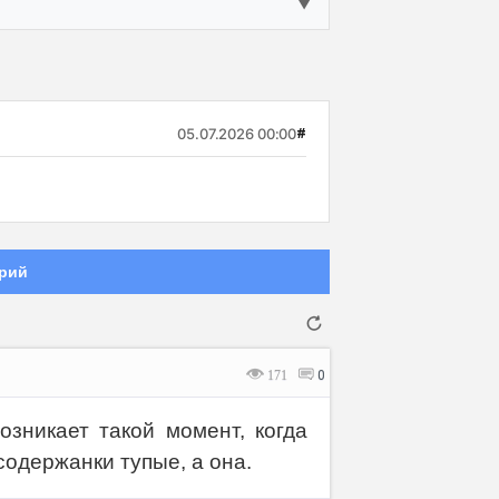
▼
05.07.2026 00:00
#
рий
171
0
никает такой момент, когда
содержанки тупые, а она.
Отмена
Отправить