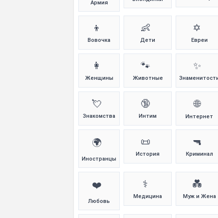
Армия
👦
👶
✡️
Вовочка
Дети
Евреи
👩
🐾
✨
Женщины
Животные
Знаменитост
💘
🔞
🌐
Знакомства
Интим
Интернет
📜
🔫
🌍
История
Криминал
Иностранцы
⚕️
💑
❤️
Медицина
Муж и Жена
Любовь