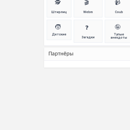
🕵️
🎬
📹
Штирлиц
Webm
Coub
🧒
🤪
❓
Детские
Тупые
Загадки
анекдоты
Партнёры