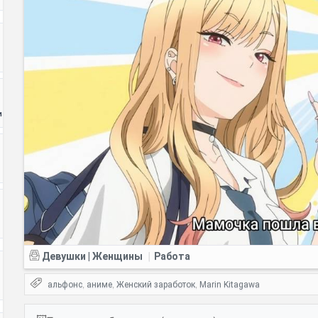
и
Девушки | Женщины
Работа
|
альфонс
аниме
Женский заработок
Marin Kitagawa
,
,
,