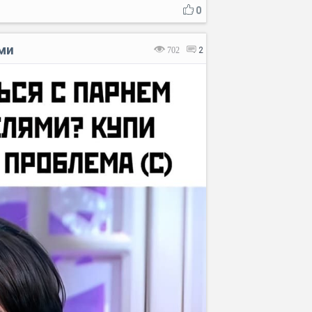
0
ми
702
2