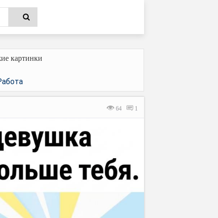
ие картинки
Работа
64
1