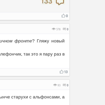
0
578
0
личном фронте
? Гляжу новый
ефончик, так это я пару раз в
13
93
0
нынче старухи с альфонсами, а