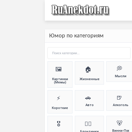
Юмор по категориям
💭
🖼️
🏠
Мысли
Картинки
Жизненные
(Мемы)
🚗
🍺
⚡
Авто
Алкоголь
Короткие
🐻
🎖️
👱‍♀️
Винни-Пух
Блондинки