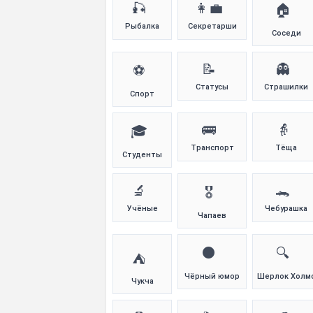
🎣
👩‍💼
🏠
Рыбалка
Секретарши
Соседи
📝
👻
⚽
Статусы
Страшилки
Спорт
🚌
👵
🎓
Транспорт
Тёща
Студенты
🔬
🐊
🎖️
Учёные
Чебурашка
Чапаев
⚫
🔍
⛺
Чёрный юмор
Шерлок Холм
Чукча