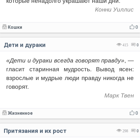
которые ненадолго украшают наши дни.
Конни Уиллис
Кошки
0
Дети и дураки
415
0
«Дети и дураки всегда говорят правду»
, —
гласит старинная мудрость. Вывод ясен:
взрослые и мудрые люди правду никогда не
говорят.
Марк Твен
Жизненное
0
Притязания и их рост
298
0