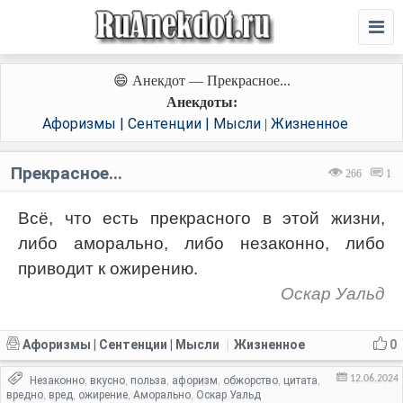
😄 Анекдот — Прекрасное...
Анекдоты:
Афоризмы | Сентенции | Мысли
Жизненное
|
Прекрасное...
266
1
Всё, что есть прекрасного в этой жизни,
либо аморально, либо незаконно, либо
приводит к ожирению.
Оскар Уальд
Афоризмы | Сентенции | Мысли
Жизненное
0
|
12.06.2024
Незаконно
вкусно
польза
афоризм
обжорство
цитата
,
,
,
,
,
,
вредно
вред
ожирение
Аморально
Оскар Уальд
,
,
,
,