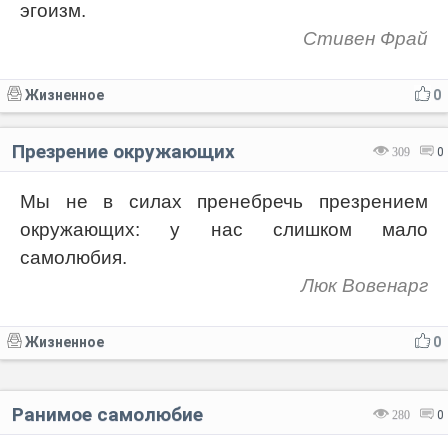
эгоизм.
Стивен Фрай
Жизненное
0
Презрение окружающих
309
0
Мы не в силах пренебречь презрением
окружающих: у нас слишком мало
самолюбия.
Люк Вовенарг
Жизненное
0
Ранимое самолюбие
280
0