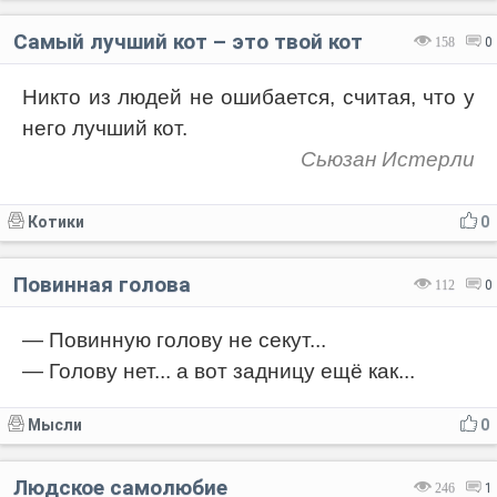
Самый лучший кот – это твой кот
158
0
Никто из людей не ошибается, считая, что у
него лучший кот.
Сьюзан Истерли
Котики
0
Повинная голова
112
0
— Повинную голову не секут...
— Голову нет... а вот задницу ещё как...
Мысли
0
Людское самолюбие
246
1