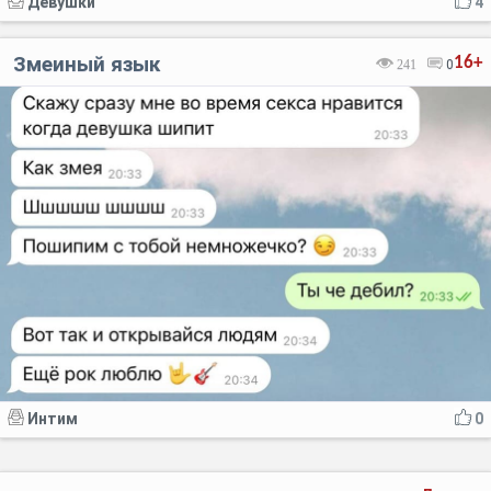
Девушки
4
Змеиный язык
16+
241
0
Интим
0