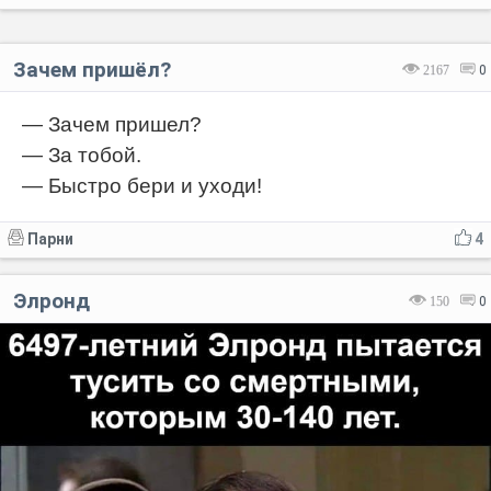
Зачем пришёл?
2167
0
— Зачем пришел?
— За тобой.
— Быстро бери и уходи!
Парни
4
Элронд
150
0