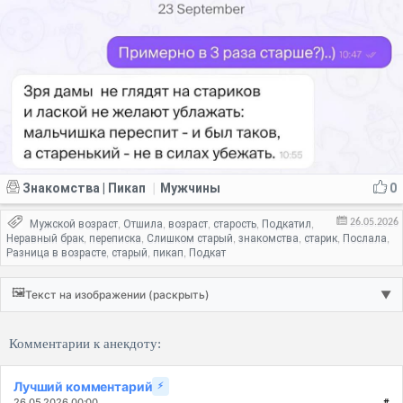
Знакомства | Пикап
Мужчины
0
|
26.05.2026
Мужской возраст
Отшила
возраст
старость
Подкатил
,
,
,
,
,
Неравный брак
переписка
Слишком старый
знакомства
старик
Послала
,
,
,
,
,
,
Разница в возрасте
старый
пикап
Подкат
,
,
,
🖼️
Текст на изображении (раскрыть)
▼
Комментарии к анекдоту:
Лучший комментарий
⚡
26.05.2026 00:00
#