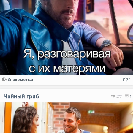
Знакомства
1
Чайный гриб
577
1