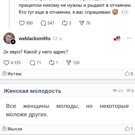
Интим
0
Женская молодость
455
0
Все женщины молоды, но некоторые
моложе других.
Мысли
1