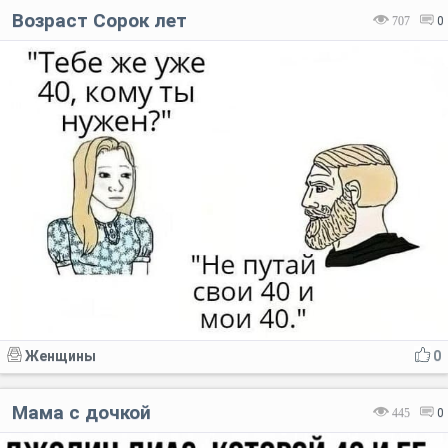
Возраст Сорок лет
707
0
Женщины
0
Мама с дочкой
445
0