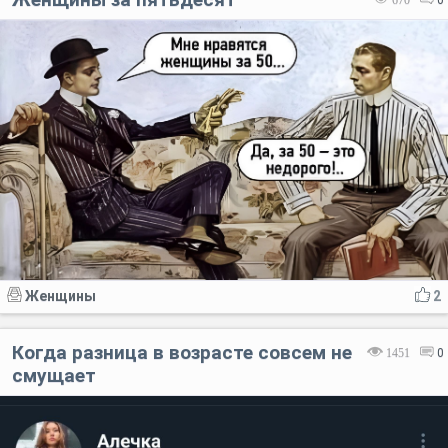
Женщины
2
Когда разница в возрасте совсем не
1451
0
смущает