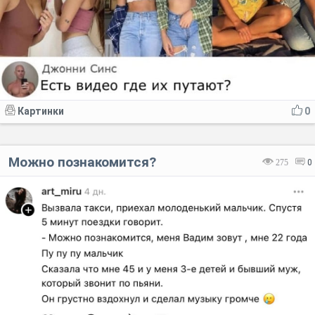
Картинки
0
Можно познакомится?
275
0