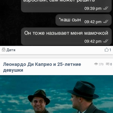
Дети
1
Леонардо Ди Каприо и 25-летние
370
0
девушки