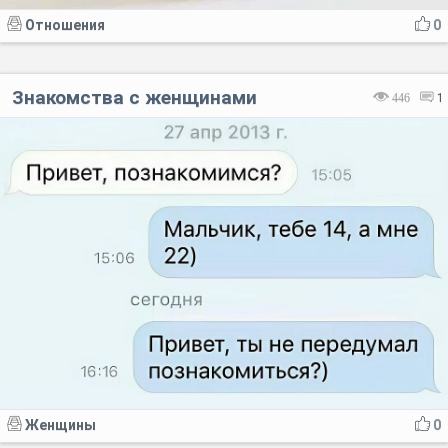
Отношения
0
Знакомства с женщинами
446
1
Женщины
0