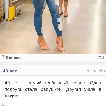
Картинки
1
40 лет
1080
0
40 лет — самый необычный возраст. Одна
подруга стала бабушкой. Другая ушла в
декрет.