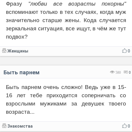
Фразу
"любви все возрасты покорны"
вспоминают только в тех случаях, когда муж
значительно старше жены. Кода случается
зеркальная ситуация, все ищут, в чём же тут
подвох?
Женщины
0
Быть парнем
580
0
Быть парнем очень сложно! Ведь уже в 15-
16 лет тебе приходится соперничать со
взрослыми мужиками за девушек твоего
возраста...
Знакомства
0