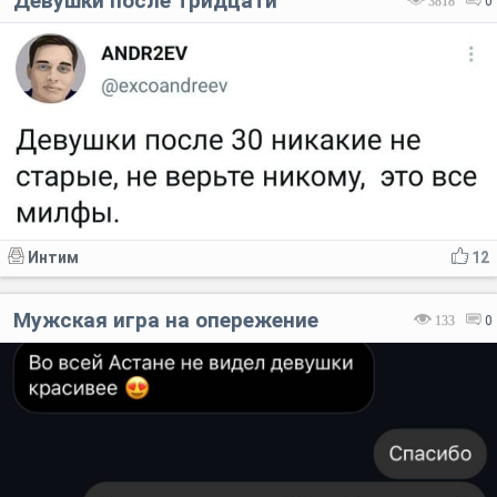
Девушки после тридцати
3818
0
Интим
12
Мужская игра на опережение
133
0