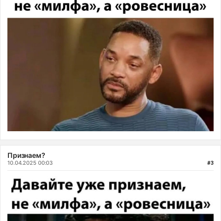
Признаем?
10.04.2025 00:03
#3