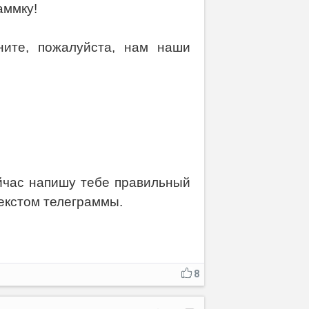
аммку!
ните, пожалуйста, нам наши
ейчас напишу тебе правильный
текстом телеграммы.
8