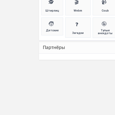
🕵️
🎬
📹
Штирлиц
Webm
Coub
🧒
🤪
❓
Детские
Тупые
Загадки
анекдоты
Партнёры