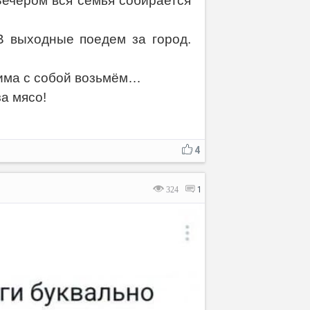
Вечером вся семья собирается
Отмена
Отправить
В выходные поедем за город.
аима с собой возьмём…
а мясо!
4
324
1