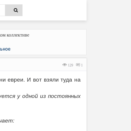
ком коллективе
ьное
129
1
ни евреи. И вот взяли туда на
ется у одной из постоянных
чает: