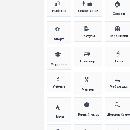
🎣
👩‍💼
🏠
Рыбалка
Секретарши
Соседи
📝
👻
⚽
Статусы
Страшилки
Спорт
🚌
👵
🎓
Транспорт
Тёща
Студенты
🔬
🐊
🎖️
Учёные
Чебурашка
Чапаев
⚫
🔍
⛺
Чёрный юмор
Шерлок Холм
Чукча