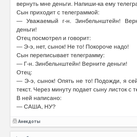
вернуть мне деньги. Напиши-ка ему телегр
Сын приходит с телеграммой:
— Уважаемый г-н. Зинбельнштейн! Вер
деньги!
Отец посмотрел и говорит:
— Э-э, нет, сынок! Не то! Покороче надо!
Сын переписывает телеграмму:
— Г-н. Зинбельнштейн! Верните деньги!
Отец:
— Э-э, сынок! Опять не то! Подожди, я с
текст. Через минуту подает сыну листок с 
В ней написано:
— САША, НУ?
Анекдоты