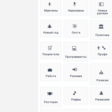
👨
💊
💵
Мужчины
Наркоманы
Новые
русские
🎄
🎯
🏛️
Новый год
Охота
Политика
🛒
👨‍🔧
💻
Покупатели
Профи
Программисты
💼
📢
⛪
Работа
Реклама
Религия
🎵
🎩
🍽️
Рифма
Ржевский
Ресторан