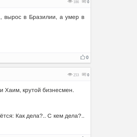
186
0
и, вырос в Бразилии, а умер в
0
253
0
 и Хаим, крутой бизнесмен.
тся: Как дела?.. С кем дела?..