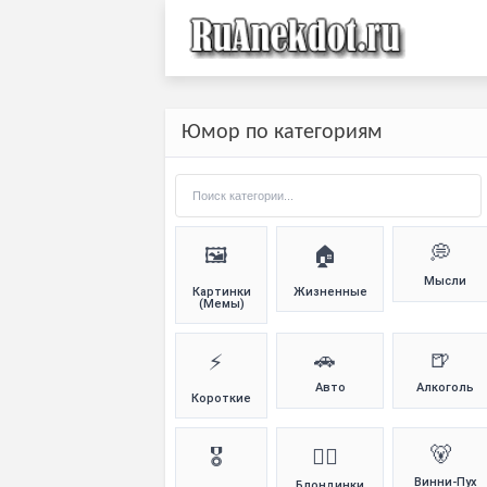
Юмор по категориям
💭
🖼️
🏠
Мысли
Картинки
Жизненные
(Мемы)
🚗
🍺
⚡
Авто
Алкоголь
Короткие
🐻
🎖️
👱‍♀️
Винни-Пух
Блондинки