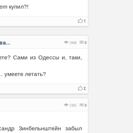
лет
купил?!
1
а...
1668
0
те? Сами из Одессы и, таки,
… умеете летать?
2
3385
0
сандр Зинбельнштейн забыл