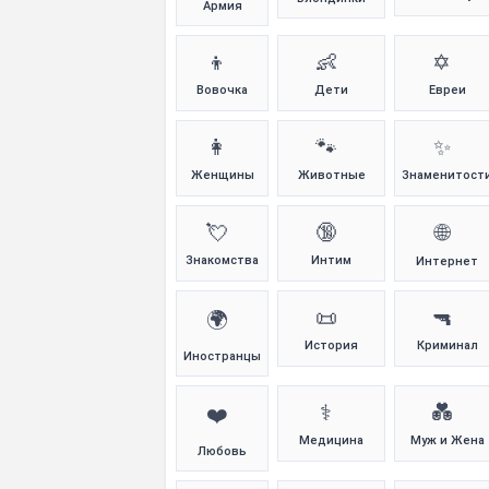
Армия
👦
👶
✡️
Вовочка
Дети
Евреи
👩
🐾
✨
Женщины
Животные
Знаменитост
💘
🔞
🌐
Знакомства
Интим
Интернет
📜
🔫
🌍
История
Криминал
Иностранцы
⚕️
💑
❤️
Медицина
Муж и Жена
Любовь