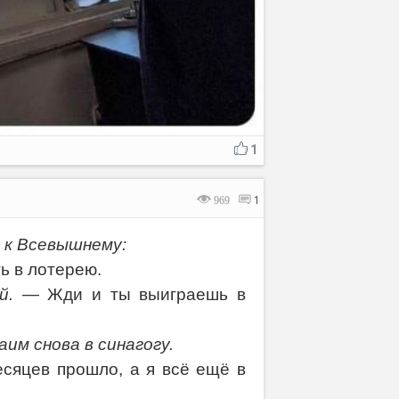
1
969
1
 к Всевышнему:
ть в лотерею.
й.
— Жди и ты выиграешь в
им снова в синагогу.
есяцев прошло, а я всё ещё в