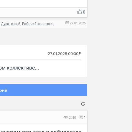
0
27.01.2025
Дура
еврей
Рабочий коллектив
,
,
,
27.01.2025 00:00
#
м коллективе...
рий
2510
1