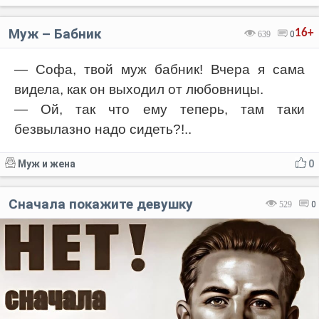
Муж – Бабник
16+
639
0
— Софа, твой муж бабник! Вчера я сама
видела, как он выходил от любовницы.
— Ой, так что ему теперь, там таки
безвылазно надо сидеть?!..
Муж и жена
0
Сначала покажите девушку
529
0