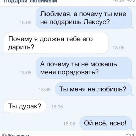
Подарки любимым
503
0
Женщины
0