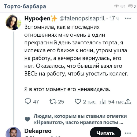
Торто-барбара
474
0