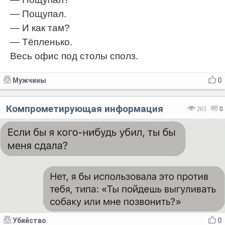
— Пощупал.
— И как там?
— Тёпленько.
Весь офис под столы сполз.
Мужчины
0
Компрометирующая информация
263
0
Убийство
0