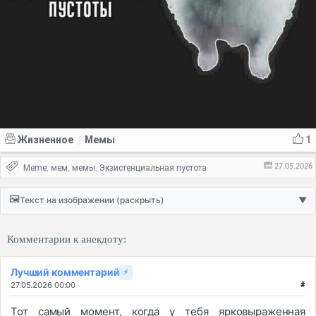
Жизненное
Мемы
1
|
27.05.2026
Meme
мем
мемы
Экзистенциальная пустота
,
,
,
🖼️
Текст на изображении (раскрыть)
▼
Комментарии к анекдоту:
Лучший комментарий
⚡
27.05.2026 00:00
#
Тот самый момент, когда у тебя ярковыраженная