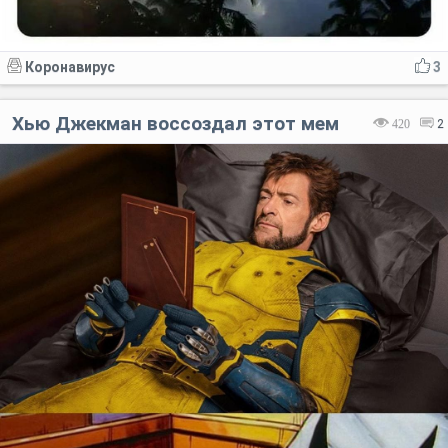
Коронавирус
3
Хью Джекман воссоздал этот мем
420
2