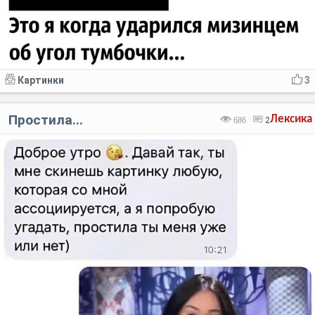
Картинки
3
Простила...
Лексика
686
2