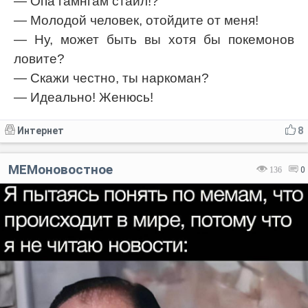
— Опа гамнгам стайл!?
— Молодой человек, отойдите от меня!
— Ну, может быть вы хотя бы покемонов
ловите?
— Скажи честно, ты наркоман?
— Идеально! Женюсь!
Интернет
8
МЕМоновостное
136
0