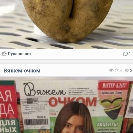
Лукашенко
1
Вяжем очком
2714
0