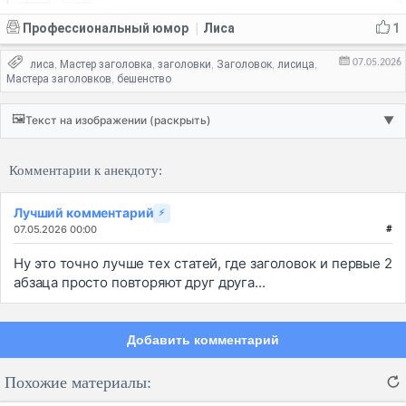
Профессиональный юмор
Лиса
1
|
07.05.2026
лиса
Мастер заголовка
заголовки
Заголовок
лисица
,
,
,
,
,
Мастера заголовков
бешенство
,
🖼️
Текст на изображении (раскрыть)
▼
Комментарии к анекдоту:
Лучший комментарий
⚡
07.05.2026 00:00
#
Ну это точно лучше тех статей, где заголовок и первые 2
абзаца просто повторяют друг друга...
Добавить комментарий
Похожие материалы: