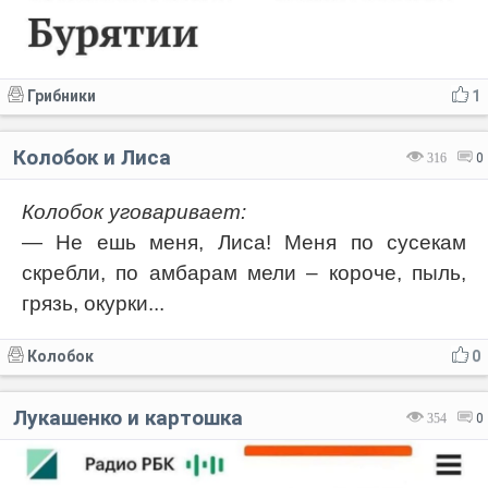
Грибники
1
Колобок и Лиса
316
0
Колобок уговаривает:
— Не ешь меня, Лиса! Меня по сусекам
скребли, по амбарам мели – короче, пыль,
грязь, окурки...
Колобок
0
Лукашенко и картошка
354
0