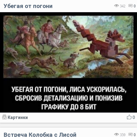
Убегая от погони
342
0
Код:
Отмена
Отправить
Картинки
0
Встреча Колобка с Лисой
359
0