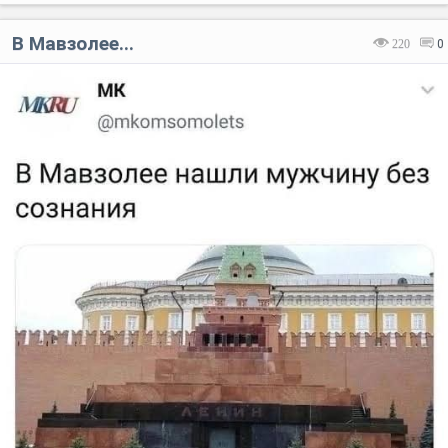
В Мавзолее...
220
0