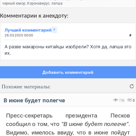
черный юмор
Коронавирус
лапша
,
,
Комментарии к анекдоту:
Лучший комментарий
⚡
26.03.2020 00:00
#
А разве макароны китайцы изобрели? Хотя да, лапша это
их.
Добавить комментарий
Похожие материалы:
В июне будет полегче
736
0
Пресс-секретарь президента Песков
сообщил о том, что
"В июне будет полегче"
.
Код:
Отмена
Отправить
Видимо, имелось ввиду, что в июне пойдут