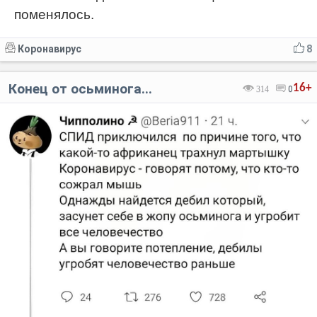
поменялось.
Коронавирус
8
Конец от осьминога...
16+
314
0