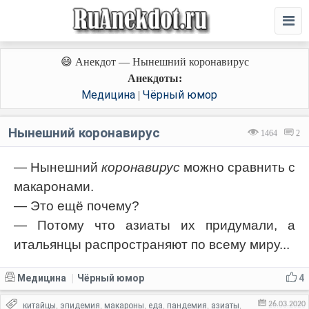
😄 Анекдот — Нынешний коронавирус
Анекдоты:
Медицина
Чёрный юмор
|
Нынешний коронавирус
1464
2
— Нынешний
коронавирус
можно сравнить с
макаронами.
— Это ещё почему?
— Потому что азиаты их придумали, а
итальянцы распространяют по всему миру...
Медицина
Чёрный юмор
4
|
26.03.2020
китайцы
эпидемия
макароны
еда
пандемия
азиаты
,
,
,
,
,
,