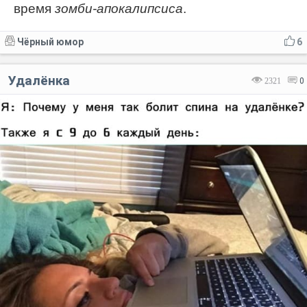
время
зомби-апокалипсиса
.
Чёрный юмор
6
Удалёнка
2321
0