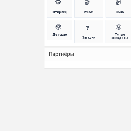
🕵️
🎬
📹
Штирлиц
Webm
Coub
🧒
🤪
❓
Детские
Тупые
Загадки
анекдоты
Партнёры