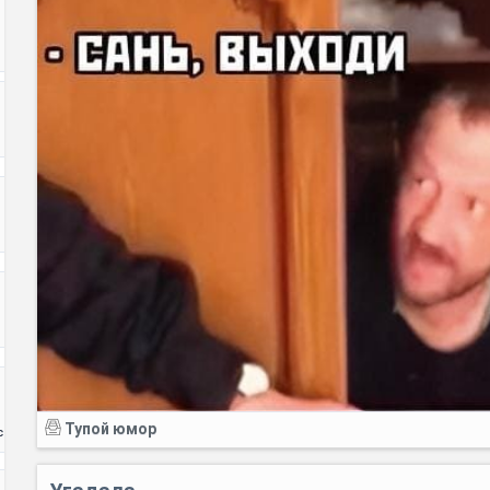
Тупой юмор
с