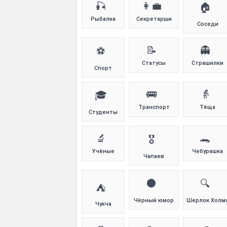
🎣
👩‍💼
🏠
Рыбалка
Секретарши
Соседи
📝
👻
⚽
Статусы
Страшилки
Спорт
🚌
👵
🎓
Транспорт
Тёща
Студенты
🔬
🐊
🎖️
Учёные
Чебурашка
Чапаев
⚫
🔍
⛺
Чёрный юмор
Шерлок Холм
Чукча