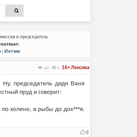
миссия и председатель
 матные:
р
Интим
|
16+
Лексика
147
1
. Ну, председатель дядя Ваня
стный пруд и говорит:
по колено, а рыбы до дох***я.
.
0