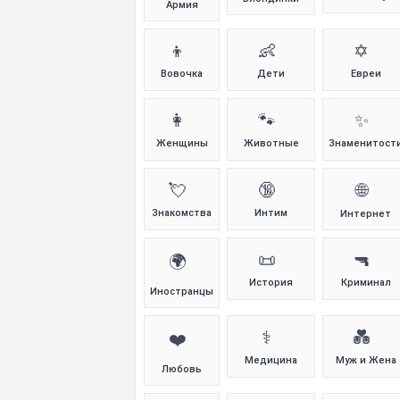
Армия
👦
👶
✡️
Вовочка
Дети
Евреи
👩
🐾
✨
Женщины
Животные
Знаменитост
💘
🔞
🌐
Знакомства
Интим
Интернет
📜
🔫
🌍
История
Криминал
Иностранцы
⚕️
💑
❤️
Медицина
Муж и Жена
Любовь