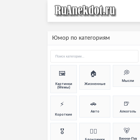
Юмор по категориям
💭
🖼️
🏠
Мысли
Картинки
Жизненные
(Мемы)
🚗
🍺
⚡
Авто
Алкоголь
Короткие
🐻
🎖️
👱‍♀️
Винни-Пух
Блондинки