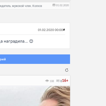
01.02.2020
едатель
мужской член
Колхоз
,
,
01.02.2020 00:00
#
 наградила... 😊
рий
16+
108
0
Отмена
Отправить