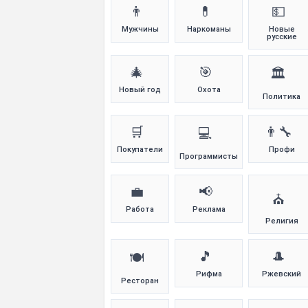
👨
💊
💵
Мужчины
Наркоманы
Новые
русские
🎄
🎯
🏛️
Новый год
Охота
Политика
🛒
👨‍🔧
💻
Покупатели
Профи
Программисты
💼
📢
⛪
Работа
Реклама
Религия
🎵
🎩
🍽️
Рифма
Ржевский
Ресторан