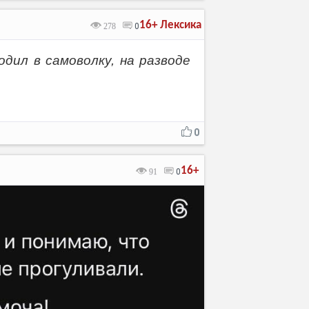
16+
Лексика
278
0
одил в самоволку, на разводе
0
16+
91
0