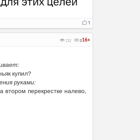
1
16+
232
0
.
шивает:
ньяк купил?
ния руками:
а втором перекрестке налево,
.