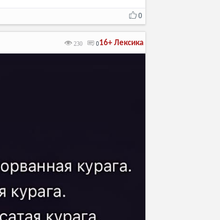
0
16+
Лексика
230
0