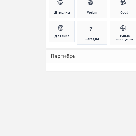
🕵️
🎬
📹
Штирлиц
Webm
Coub
🧒
🤪
❓
Детские
Тупые
Загадки
анекдоты
Партнёры