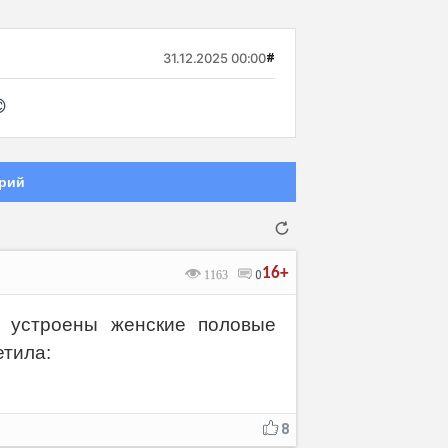
31.12.2025 00:00
#

рий
16+
1163
0
к устроены женские половые
етила:
Отмена
Отправить
8