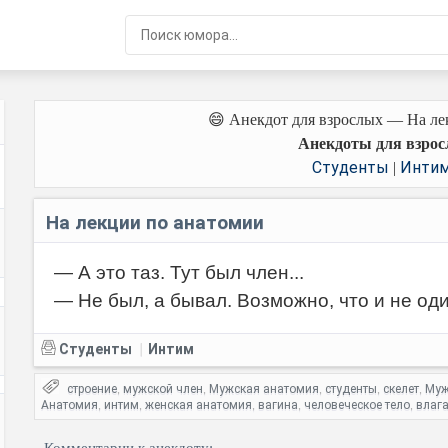
😄 Анекдот для взрослых — На ле
Анекдоты для взрос
Студенты
Инти
|
На лекции по анатомии
— А это таз. Тут был член...
— Не был, а бывал. Возможно, что и не оди
Студенты
Интим
|
строение
мужской член
Мужская анатомия
студенты
скелет
Муж
,
,
,
,
,
Анатомия
интим
женская анатомия
вагина
человеческое тело
влаг
,
,
,
,
,