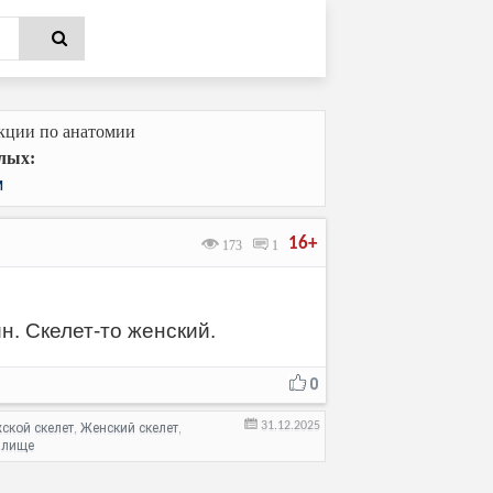
кции по анатомии
лых:
м
16+
173
1
н. Скелет-то женский.
0
31.12.2025
ской скелет
Женский скелет
,
,
алище