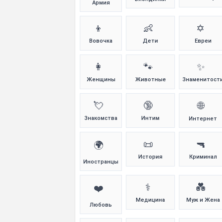
Армия
👦
👶
✡️
Вовочка
Дети
Евреи
👩
🐾
✨
Женщины
Животные
Знаменитост
💘
🔞
🌐
Знакомства
Интим
Интернет
📜
🔫
🌍
История
Криминал
Иностранцы
⚕️
💑
❤️
Медицина
Муж и Жена
Любовь