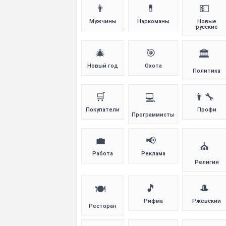
👨
💊
💵
Мужчины
Наркоманы
Новые
русские
🎄
🎯
🏛️
Новый год
Охота
Политика
🛒
👨‍🔧
💻
Покупатели
Профи
Программисты
💼
📢
⛪
Работа
Реклама
Религия
🎵
🎩
🍽️
Рифма
Ржевский
Ресторан