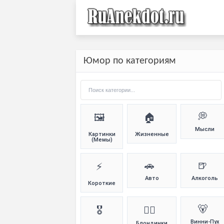
Юмор по категориям
💭
🖼️
🏠
Мысли
Картинки
Жизненные
(Мемы)
🚗
🍺
⚡
Авто
Алкоголь
Короткие
🐻
🎖️
👱‍♀️
Винни-Пух
Блондинки