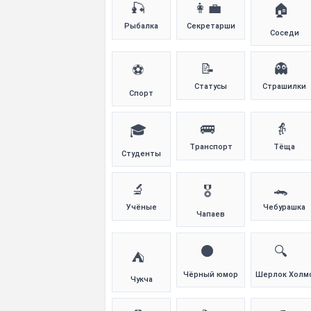
🎣
👩‍💼
🏠
Рыбалка
Секретарши
Соседи
📝
👻
⚽
Статусы
Страшилки
Спорт
🚌
👵
🎓
Транспорт
Тёща
Студенты
🔬
🐊
🎖️
Учёные
Чебурашка
Чапаев
⚫
🔍
⛺
Чёрный юмор
Шерлок Холм
Чукча