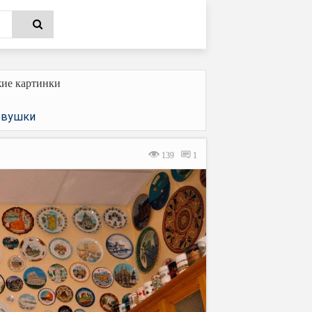
ие картинки
вушки
139
1