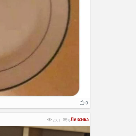
0
Лексика
2501
0