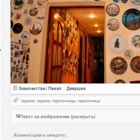
и
Знакомства | Пикап
Девушки
|
тарелки
тарелка
тарелочницы
тарелочница
,
,
,
🖼️
Текст на изображении (раскрыть)
Комментарии к анекдоту: