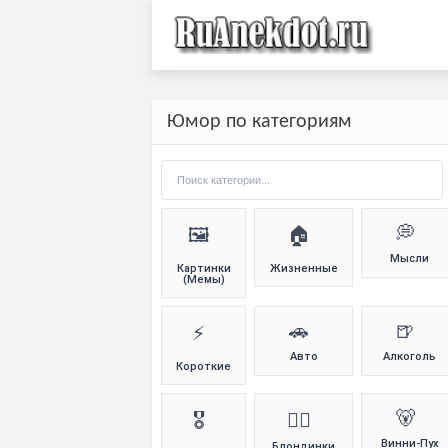
Юмор по категориям
💭
🖼️
🏠
Мысли
Картинки
Жизненные
(Мемы)
🚗
🍺
⚡
Авто
Алкоголь
Короткие
🐻
🎖️
👱‍♀️
Винни-Пух
Блондинки