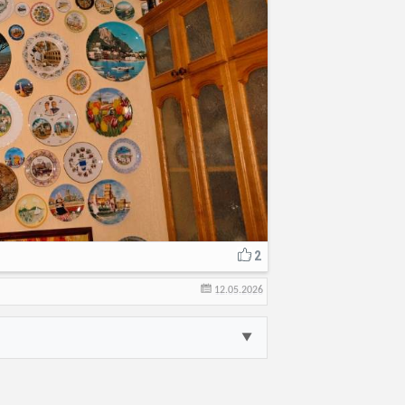
2
12.05.2026
▼