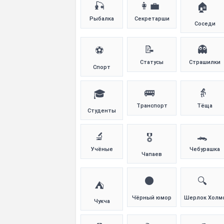
🎣
👩‍💼
🏠
Рыбалка
Секретарши
Соседи
📝
👻
⚽
Статусы
Страшилки
Спорт
🚌
👵
🎓
Транспорт
Тёща
Студенты
🔬
🐊
🎖️
Учёные
Чебурашка
Чапаев
⚫
🔍
⛺
Чёрный юмор
Шерлок Холм
Чукча