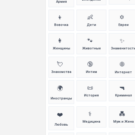
Армия
👦
👶
✡️
Вовочка
Дети
Евреи
👩
🐾
✨
Женщины
Животные
Знаменитост
💘
🔞
🌐
Знакомства
Интим
Интернет
📜
🔫
🌍
История
Криминал
Иностранцы
⚕️
💑
❤️
Медицина
Муж и Жена
Любовь