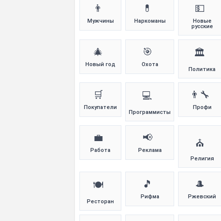
👨
💊
💵
Мужчины
Наркоманы
Новые
русские
🎄
🎯
🏛️
Новый год
Охота
Политика
🛒
👨‍🔧
💻
Покупатели
Профи
Программисты
💼
📢
⛪
Работа
Реклама
Религия
🎵
🎩
🍽️
Рифма
Ржевский
Ресторан