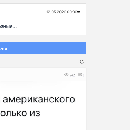
12.05.2026 00:00
#
зные...
рий
242
0
Отмена
Отправить