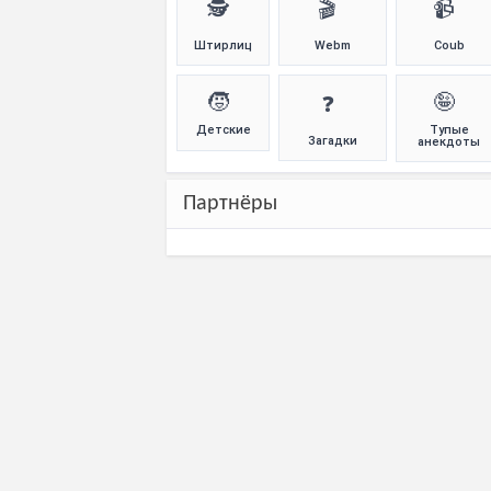
🕵️
🎬
📹
Штирлиц
Webm
Coub
🧒
🤪
❓
Детские
Тупые
Загадки
анекдоты
Партнёры