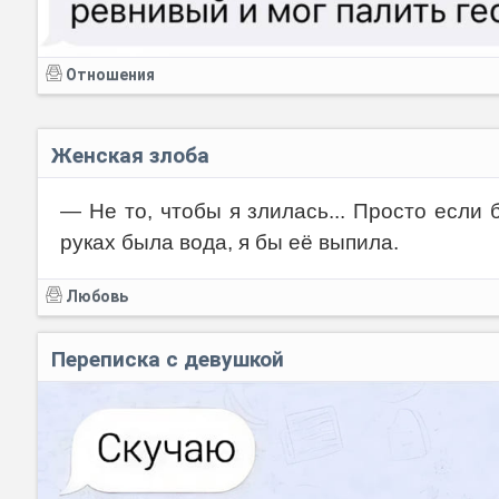
Отношения
Женская злоба
— Не то, чтобы я злилась... Просто если б
руках была вода, я бы её выпила.
Любовь
Переписка с девушкой