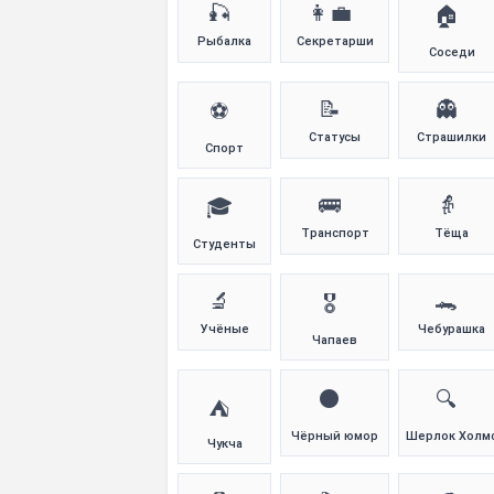
🎣
👩‍💼
🏠
Рыбалка
Секретарши
Соседи
📝
👻
⚽
Статусы
Страшилки
Спорт
🚌
👵
🎓
Транспорт
Тёща
Студенты
🔬
🐊
🎖️
Учёные
Чебурашка
Чапаев
⚫
🔍
⛺
Чёрный юмор
Шерлок Холм
Чукча