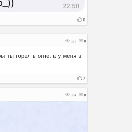
0
821
0
ы ты горел в огне, а у меня в
7
364
0