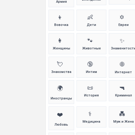
Армия
👦
👶
✡️
Вовочка
Дети
Евреи
👩
🐾
✨
Женщины
Животные
Знаменитост
💘
🔞
🌐
Знакомства
Интим
Интернет
📜
🔫
🌍
История
Криминал
Иностранцы
⚕️
💑
❤️
Медицина
Муж и Жена
Любовь