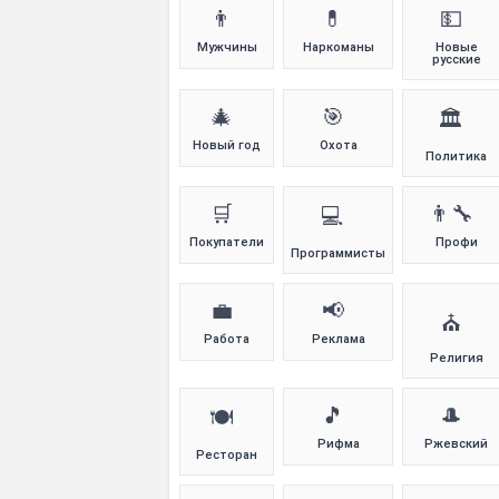
👨
💊
💵
Мужчины
Наркоманы
Новые
русские
🎄
🎯
🏛️
Новый год
Охота
Политика
🛒
👨‍🔧
💻
Покупатели
Профи
Программисты
💼
📢
⛪
Работа
Реклама
Религия
🎵
🎩
🍽️
Рифма
Ржевский
Ресторан