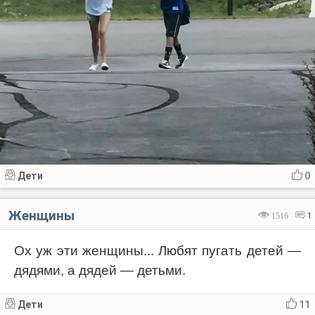
Дети
0
Женщины
1516
1
Ох уж эти женщины... Любят пугать детей —
дядями, а дядей — детьми.
Дети
11