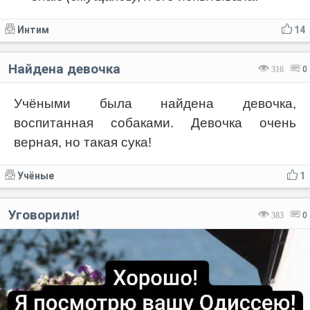
Интим
14
Найдена девочка
316
0
Учёными была найдена девочка,
воспитанная собаками. Девочка очень
верная, но такая сука!
Учёные
1
Уговорили!
383
0