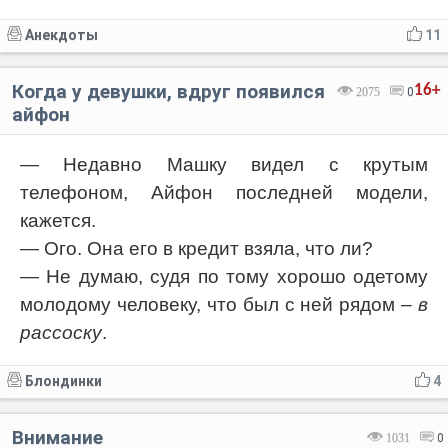
Анекдоты
11
Когда у девушки, вдруг появился
16+
2075
0
айфон
— Недавно Машку видел с крутым
телефоном, Айфон последней модели,
кажется.
— Ого. Она его в кредит взяла, что ли?
— Не думаю, судя по тому хорошо одетому
молодому человеку, что был с ней рядом –
в
рассоску
.
Блондинки
4
Внимание
1031
0