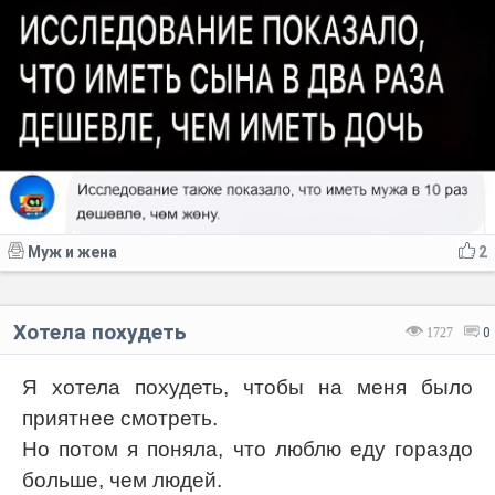
Муж и жена
2
Хотела похудеть
1727
0
Я хотела похудеть, чтобы на меня было
приятнее смотреть.
Но потом я поняла, что люблю еду гораздо
больше, чем людей.