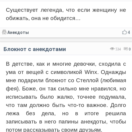
Существует легенда, что если женщину не
обижать, она не обидится…
Анекдоты
4
Блокнот с анекдотами
534
0
В детстве, как и многие девочки, сходила с
ума от вещей с символикой Winx. Однажды
мне подарили блокнот со Стеллой (любимая
фея). Боже, он так сильно мне нравился, но
исписывать было жалко, точнее подумала,
что там должно быть что-то важное. Долго
лежа без дела, но в итоге решила
записывать в него папины анекдоты, чтобы
потом рассказывать своим друзьям.