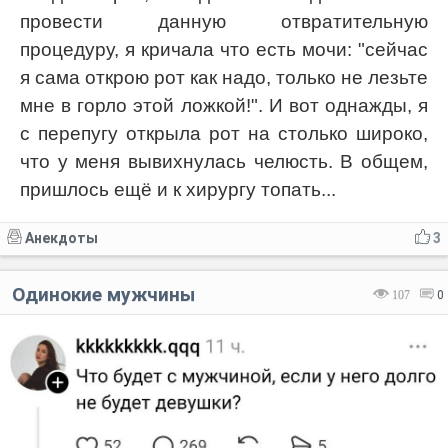
провести данную отвратительную
процедуру, я кричала что есть мочи: "сейчас
я сама открою рот как надо, только не лезьте
мне в горло этой ложкой!". И вот однажды, я
с перепугу открыла рот на столько широко,
что у меня вывихнулась челюсть. В общем,
пришлось ещё и к хирургу топать...
Анекдоты
3
Одинокие мужчины
107
0