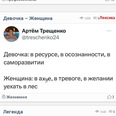
Девочка – Женщина
Лексика
1098
0
Жизненное
3
Легенда
1648
0