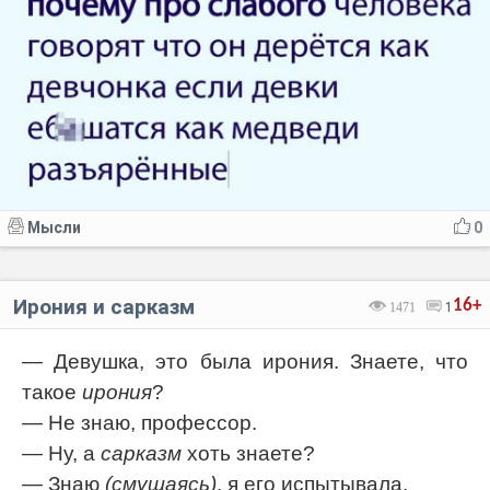
Мысли
0
Ирония и сарказм
16+
1471
1
— Девушка, это была ирония. Знаете, что
такое
ирония
?
— Не знаю, профессор.
— Ну, а
сарказм
хоть знаете?
— Знаю
(смущаясь)
, я его испытывала.