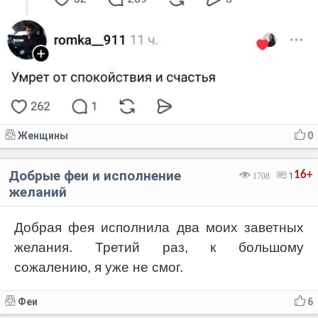
Женщины
0
Добрые феи и исполнение
16+
1708
1
желаний
Добрая фея исполнила два моих заветных
желания. Третий раз, к большому
сожалению, я уже не смог.
Феи
6