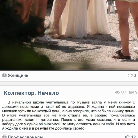
Женщины
0
Коллектор. Начало
553
0
Профессионалы
12