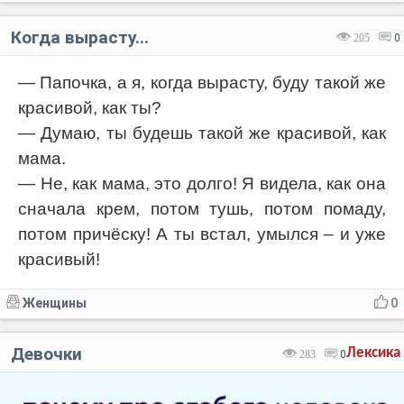
Когда вырасту...
205
0
— Папочка, а я, когда вырасту, буду такой же
красивой, как ты?
— Думаю, ты будешь такой же красивой, как
мама.
— Не, как мама, это долго! Я видела, как она
сначала крем, потом тушь, потом помаду,
потом причёску! А ты встал, умылся – и уже
красивый!
Женщины
0
Девочки
Лексика
283
0