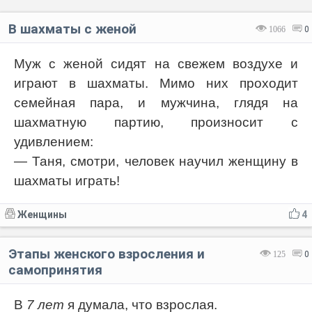
В шахматы с женой
1066
0
Муж с женой сидят на свежем воздухе и
играют в шахматы. Мимо них проходит
семейная пара, и мужчина, глядя на
шахматную партию, произносит с
удивлением:
— Таня, смотри, человек научил женщину в
шахматы играть!
Женщины
4
Этапы женского взросления и
125
0
самопринятия
В
7 лет
я думала, что взрослая.