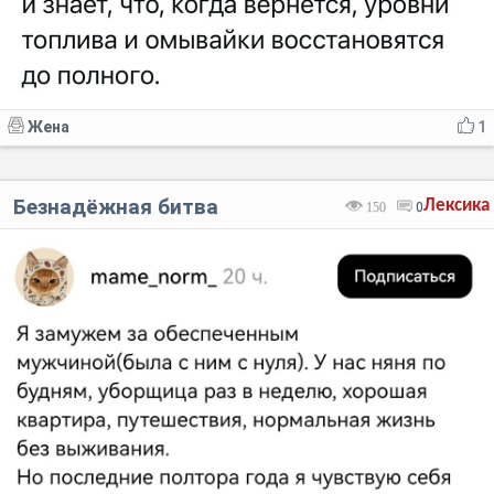
Жена
1
Безнадёжная битва
Лексика
150
0