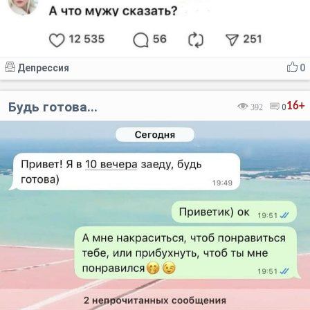
Депрессия
0
Будь готова...
16+
392
0