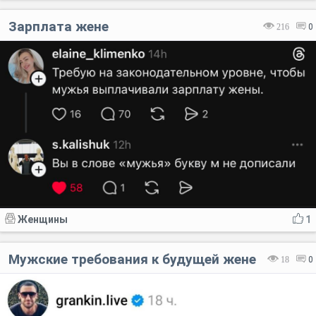
Зарплата жене
216
0
Женщины
1
Мужские требования к будущей жене
18
0