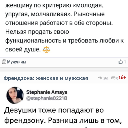
Мужчины
1
Френдзона: женская и мужская
16+
261
0