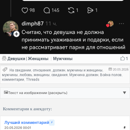
Девушки | Женщины
Мужчины
1
|
20.05.2026
На свидании
отношения
должен
мужчины и женщины
,
,
,
,
мужчины
любовь
женщины
свидания
Мужчина должен
Война полов
,
,
,
,
,
,
комментарии
Threads
,
🖼️
Текст на изображении (раскрыть)
▼
Комментарии к анекдоту:
Лучший комментарий
⚡
20.05.2026 00:01
#