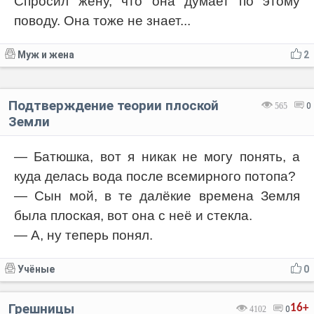
Спросил жену, что она думает по этому
поводу. Она тоже не знает...
Муж и жена
2
Подтверждение теории плоской
565
0
Земли
— Батюшка, вот я никак не могу понять, а
куда делась вода после всемирного потопа?
— Сын мой, в те далёкие времена Земля
была плоская, вот она с неё и стекла.
— А, ну теперь понял.
Учёные
0
Грешницы
16+
4102
0