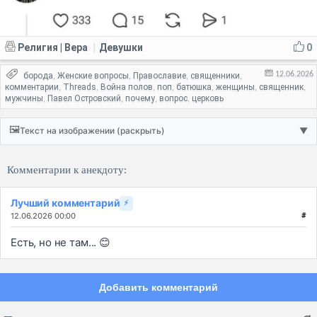
Религия | Вера
Девушки
0
|
12.06.2026
борода
Женские вопросы
Православие
священники
,
,
,
,
комментарии
Threads
Война полов
поп
батюшка
женщины
священник
,
,
,
,
,
,
,
мужчины
Павел Островский
почему
вопрос
церковь
,
,
,
,
🖼️
Текст на изображении (раскрыть)
▼
Комментарии к анекдоту:
Лучший комментарий
⚡
12.06.2026 00:00
#
Есть, но не там... 😊
Добавить комментарий