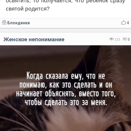
освятить, то получается, что ребёнок сразу
святой родится?
Блондинки
4
Женское непонимание
133
0