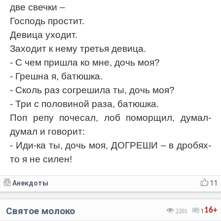
две свечки –
Господь простит.
Девица уходит.
Заходит к нему третья девица.
- С чем пришла ко мне, дочь моя?
- Грешна я, батюшка.
- Сколь раз согрешила ты, дочь моя?
- Три с половиной раза, батюшка.
Поп репу почесал, лоб поморщил, думал-
думал и говорит:
- Иди-ка ты, дочь моя, ДОГРЕШИ – в дробях-
то я не силен!
Анекдоты
11
Святое молоко
16+
2201
1