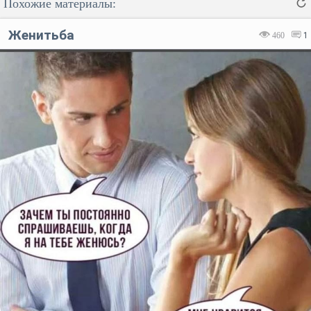
Похожие материалы:
Женитьба
460
1
Код:
Отмена
Отправить