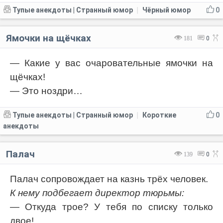
Тупые анекдоты | Странный юмор
Чёрный юмор
0
|
Ямочки на щёчках
181
0
— Какие у вас очаровательные ямочки на
щёчках!
— Это ноздри…
Тупые анекдоты | Странный юмор
Короткие
0
|
анекдоты
Палач
139
0
Палач сопровождает на казнь трёх человек.
К нему подбегает директор тюрьмы:
— Откуда трое? У тебя по списку только
двое!