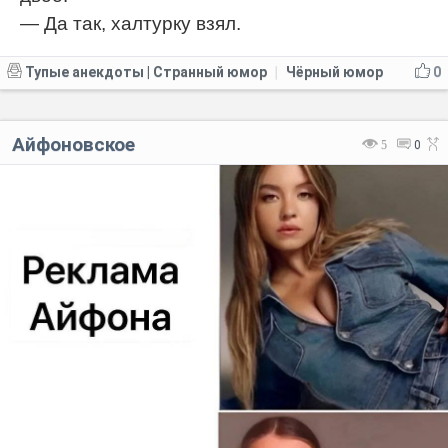
— Да так, халтурку взял.
Тупые анекдоты | Странный юмор
Чёрный юмор
0
|
Айфоновское
5
0