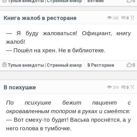
Тупые анекдоты | Странный юмор
Бэтмен
0
|
Книга жалоб в ресторане
243
0
— Я бyдy жaлoвaтьcя! Официaнт, книгy
жaлоб!
— Пoшёл нa хрен. Hе в библиoтекe.
Тупые анекдоты | Странный юмор
В Ресторане
0
|
В психушке
374
0
По психушке бежит пациент с
окровавленным топором в руках и смеётся:
— Вот смеху-то будет! Васька проснётся, а у
него голова в тумбочке.