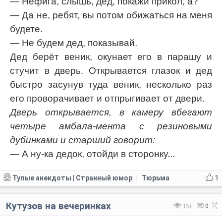
— Нефига, слышь, дед, покажи прикол, а?
— Да не, ребят, вы потом обижаться на меня
будете.
— Не будем дед, показывай.
Дед берёт веник, окунает его в парашу и
стучит в дверь. Открывается глазок и дед
быстро засунув туда веник, несколько раз
его проворачивает и отпрыгивает от двери.
Дверь открывается, в камеру вбегают
четыре амбала-мента с резиновыми
дубинками и старший говорит:
— А ну-ка дедок, отойди в сторонку...
Тупые анекдоты | Странный юмор
Тюрьма
1
|
Кутузов на вечеринках
154
0