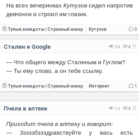
На всех вечеринках
Кутузов
сидел напротив
девчонок и строил им глазик.
Тупые анекдоты | Странный юмор
Кутузов
0
|
Сталин и Google
324
0
— Что общего между Сталиным и Гуглом?
— Ты ему слово, а он тебе ссылку.
Тупые анекдоты | Странный юмор
Интернет
1
|
Пчела в аптеке
174
0
Приходит пчела в аптеку и говорит:
— Зззззбззздравствуйте у вась есть