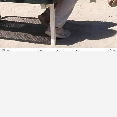
Тупые анекдоты | Странный юмор
Картинки
0
|
Жизнь все таки учит...
10
0