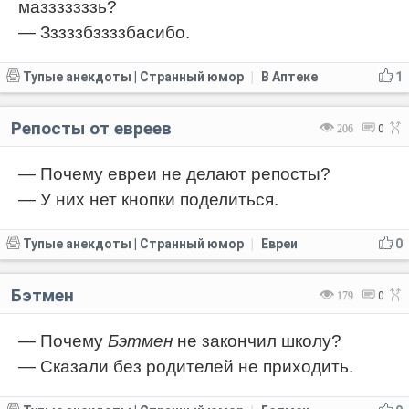
мазззззззь?
— Зззззбззззбасибо.
Тупые анекдоты | Странный юмор
В Аптеке
1
|
Репосты от евреев
206
0
— Почему евреи не делают репосты?
— У них нет кнопки поделиться.
Тупые анекдоты | Странный юмор
Евреи
0
|
Бэтмен
179
0
— Почему
Бэтмен
не закончил школу?
— Сказали без родителей не приходить.