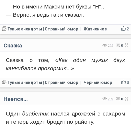
— Но в имени Максим нет буквы "Н"..
— Верно, я ведь так и сказал.
Тупые анекдоты | Странный юмор
Жизненное
2
|
Сказка
255
0
Сказка о том,
«Как один мужик двух
каннибалов прокормил...»
Тупые анекдоты | Странный юмор
Чёрный юмор
0
|
Наелся...
289
0
Один
диабетик
наелся дрожжей с сахаром
и теперь ходит бродит по району.