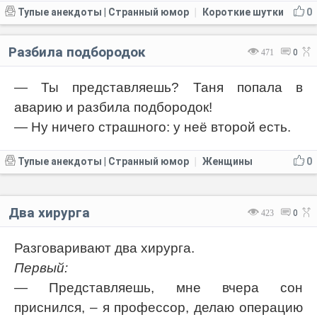
Тупые анекдоты | Странный юмор
Короткие шутки
0
|
Разбила подбородок
471
0
— Ты представляешь? Таня попала в
аварию и разбила подбородок!
— Ну ничего страшного: у неё второй есть.
Тупые анекдоты | Странный юмор
Женщины
0
|
Два хирурга
423
0
Разговаривают два хирурга.
Первый:
— Представляешь, мне вчера сон
приснился, – я профессор, делаю операцию