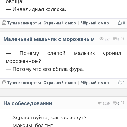
овоща?
— Инвалидная коляска.
Тупые анекдоты | Странный юмор
Чёрный юмор
0
|
Маленький мальчик с мороженым
257
0
— Почему слепой мальчик уронил
мороженное?
— Потому что его сбилa фура.
Тупые анекдоты | Странный юмор
Чёрный юмор
1
|
На собеседовании
1050
0
— Здравствуйте, как вас зовут?
— Максим, без "Н".