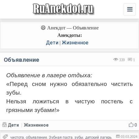
😄 Анекдот — Объявление
Анекдоты:
Дети
Жизненное
|
Объявление
339
1
Объявление в лагере отдыха:
«Перед сном нужно обязательно чистить
зубы.
Нельзя ложиться в чистую постель с
грязными зубами!»
Дети
Жизненное
0
|
03.03.2024
чистота
объявление
Зубная паста
зубы
детский лагерь
,
,
,
,
,