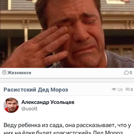
Жизненное
0
Расистский Дед Мороз
328
0