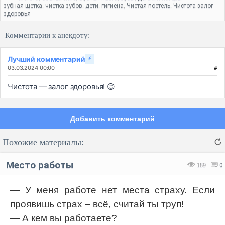
зубная щетка
чистка зубов
дети
гигиена
Чистая постель
Чистота залог
,
,
,
,
,
здоровья
Комментарии к анекдоту:
Лучший комментарий
⚡
03.03.2024 00:00
#
Чистота — залог здоровья! 😊
Добавить комментарий
Похожие материалы:
Место работы
189
0
— У меня работе нет места страху. Если
проявишь страх – всё, считай ты труп!
Код:
Отмена
Отправить
— А кем вы работаете?