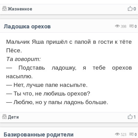
Жизненное
0
Ладошка орехов
398
0
Мальчик Яша пришёл с папой в гости к тёте
Пёсе.
Та говорит:
— Подставь ладошку, я тебе орехов
насыплю.
— Нет, лучше папе насыпьте.
— Ты что, не любишь орехов?
— Люблю, но у папы ладонь больше.
Дети
1
Базированные родители
523
0