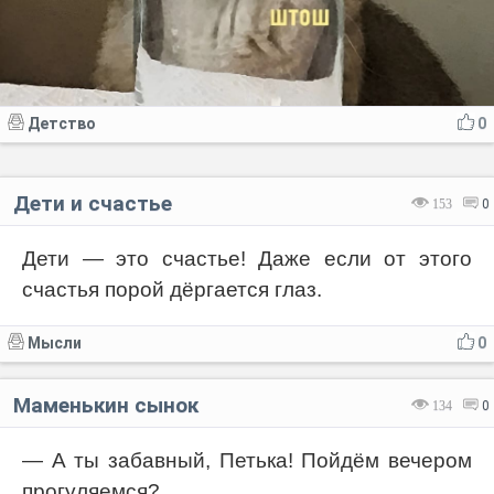
Детство
0
Дети и счастье
153
0
Дети — это счастье! Даже если от этого
счастья порой дёргается глаз.
Мысли
0
Маменькин сынок
134
0
— А ты забавный, Петька! Пойдём вечером
прогуляемся?