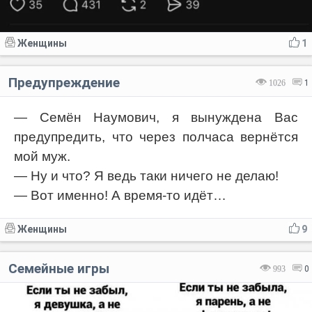
Женщины
1
Предупреждение
1026
1
— Семён Наумович, я вынуждена Вас
предупредить, что через полчаса вернётся
мой муж.
— Ну и что? Я ведь таки ничего не делаю!
— Вот именно! А время-то идёт…
Женщины
9
Семейные игры
993
0