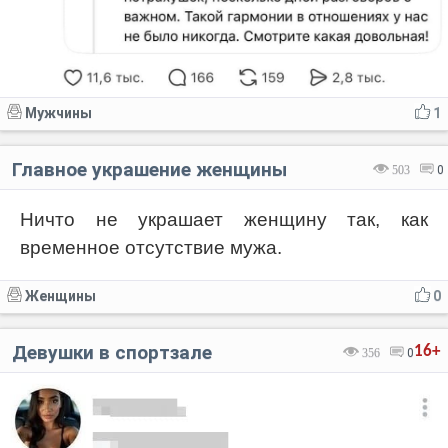
Мужчины
1
Главное украшение женщины
503
0
Ничто не украшает женщину так, как
временное отсутствие мужа.
Женщины
0
Девушки в спортзале
16+
356
0