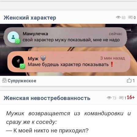
Женский характер
93
0
Супружеское
1
Женская невостребованность
16+
73
1
Мужик возвращается из командировки и
сразу же к соседу:
— К моей никто не приходил?