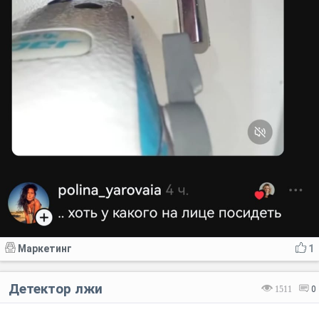
Маркетинг
1
Детектор лжи
1511
0