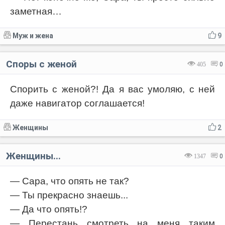
заметная…
Муж и жена
9
Споры с женой
405
0
Спорить с женой?! Да я вас умоляю, с ней
даже навигатор соглашается!
Женщины
2
Женщины...
1347
0
— Сара, что опять не так?
— Ты прекрасно знаешь...
— Да что опять!?
— Перестань смотреть на меня таким