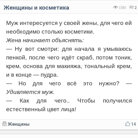
Женщины и косметика
1591
2
Муж интересуется у своей жены, для чего ей
необходимо столько косметики.
Жена начинает объяснять:
— Ну вот смотри: для начала я умываюсь
пенкой, после чего идёт скраб, потом тоник,
крем, основа для макияжа, тональный крем,
и в конце — пудра.
— Но для чего всё это нужно?
—
Удивляется муж.
— Как для чего.. Чтобы получился
естественный цвет лица!
Женщины
14