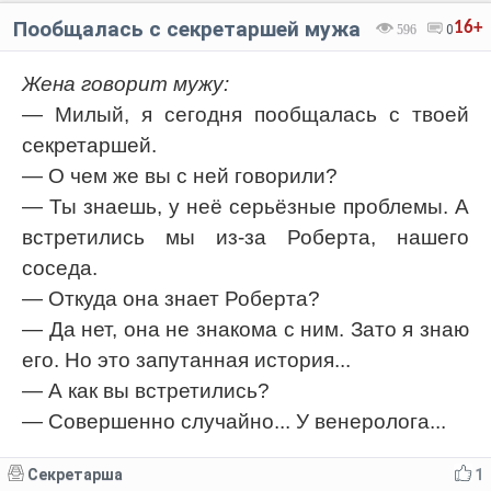
Пообщалась с секретаршей мужа
16+
596
0
Жена говорит мужу:
— Милый, я сегодня пообщалась с твоей
секретаршей.
— О чем же вы с ней говорили?
— Ты знаешь, у неё серьёзные проблемы. А
встретились мы из-за Роберта, нашего
соседа.
— Откуда она знает Роберта?
— Да нет, она не знакома с ним. Зато я знаю
его. Но это запутанная история...
— А как вы встретились?
— Совершенно случайно... У венеролога...
Секретарша
1