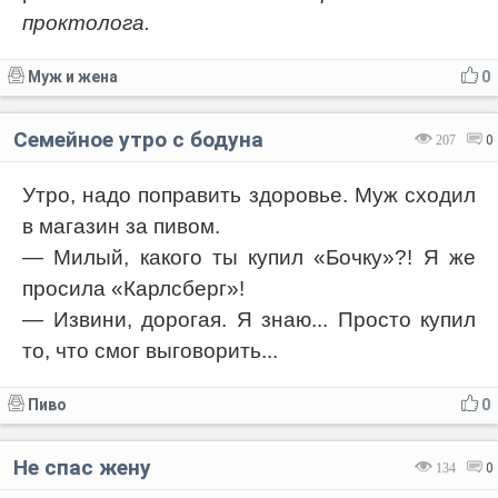
проктолога.
Муж и жена
0
Семейное утро с бодуна
207
0
Утро, надо поправить здоровье. Муж сходил
в магазин за пивом.
— Милый, какого ты купил «Бочку»?! Я же
просила «Карлсберг»!
— Извини, дорогая. Я знаю... Просто купил
то, что смог выговорить...
Пиво
0
Не спас жену
134
0