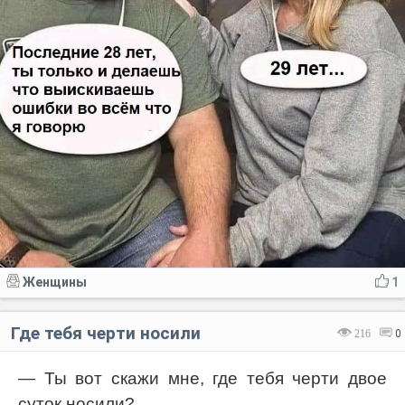
Женщины
1
Где тебя черти носили
216
0
— Ты вот скажи мне, где тебя черти двое
суток носили?