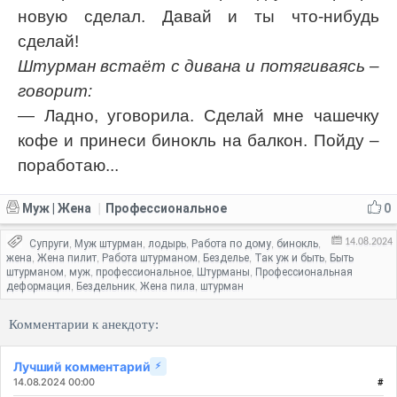
новую сделал. Давай и ты что-нибудь
сделай!
Штурман встаёт с дивана и потягиваясь –
говорит:
— Ладно, уговорила. Сделай мне чашечку
кофе и принеси бинокль на балкон. Пойду –
поработаю...
Муж | Жена
Профессиональное
0
|
14.08.2024
Супруги
Муж штурман
лодырь
Работа по дому
бинокль
,
,
,
,
,
жена
Жена пилит
Работа штурманом
Безделье
Так уж и быть
Быть
,
,
,
,
,
штурманом
муж
профессиональное
Штурманы
Профессиональная
,
,
,
,
деформация
Бездельник
Жена пила
штурман
,
,
,
Комментарии к анекдоту:
Лучший комментарий
⚡
14.08.2024 00:00
#