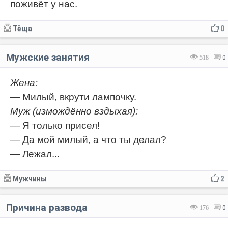
поживёт у нас.
Тёща
0
Мужские занятия
518
0
Жена:
— Милый, вкрути лампочку.
Муж (измождённо вздыхая):
— Я только присел!
— Да мой милый, а что ты делал?
— Лежал...
Мужчины
2
Причина развода
176
0