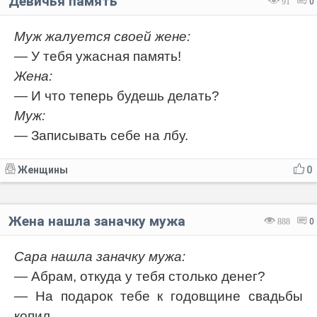
Девичья память
91
0
Муж жалуется своей жене:
— У тебя ужасная память!
Жена:
— И что теперь будешь делать?
Муж:
— Записывать себе на лбу.
Женщины
0
Жена нашла заначку мужа
888
0
Сара нашла заначку мужа:
— Абрам, откуда у тебя столько денег?
— На подарок тебе к годовщине свадьбы
копил.