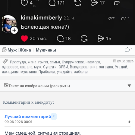
Муж | Жена
Мужчины
1
|
09.06.2026
Простуда
жена
грипп
семья
Супружеское
насморк
,
,
,
,
,
,
здоровье
кашель
муж
Супруги
ОРВИ
Выздоровление
загадка
Угадай
,
,
,
,
,
,
,
,
женщины
мужчины
Приболел
угадайте
заболел
,
,
,
,
🖼️
Текст на изображении (раскрыть)
▼
Комментарии к анекдоту:
Лучший комментарий
⚡
09.06.2026 00:01
#
Мем смешной, ситуация страшная.