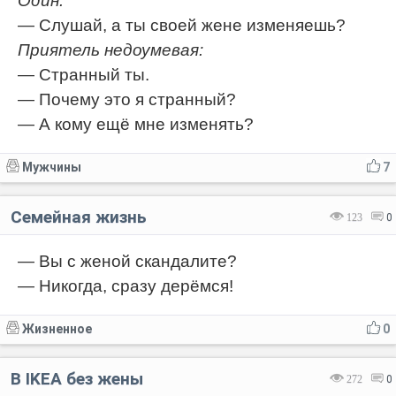
Один:
— Слушай, а ты своей жене изменяешь?
Приятель недоумевая:
— Странный ты.
— Почему это я странный?
— А кому ещё мне изменять?
Мужчины
7
Семейная жизнь
123
0
— Вы с женой скандалите?
— Никогда, сразу дерёмся!
Жизненное
0
В IKEA без жены
272
0