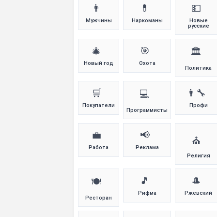
👨
💊
💵
Мужчины
Наркоманы
Новые
русские
🎄
🎯
🏛️
Новый год
Охота
Политика
🛒
👨‍🔧
💻
Покупатели
Профи
Программисты
💼
📢
⛪
Работа
Реклама
Религия
🎵
🎩
🍽️
Рифма
Ржевский
Ресторан