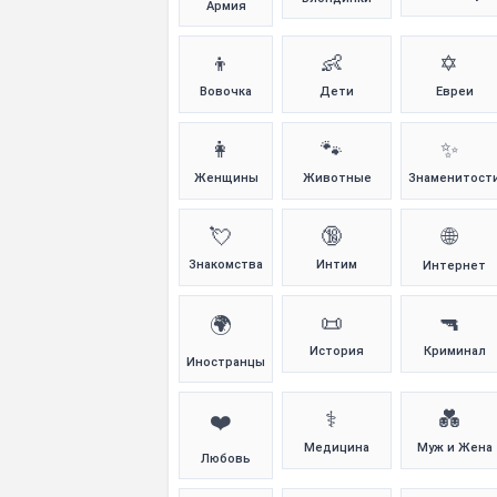
Армия
👦
👶
✡️
Вовочка
Дети
Евреи
👩
🐾
✨
Женщины
Животные
Знаменитост
💘
🔞
🌐
Знакомства
Интим
Интернет
📜
🔫
🌍
История
Криминал
Иностранцы
⚕️
💑
❤️
Медицина
Муж и Жена
Любовь