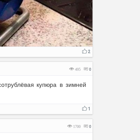
2
495
0
отрублёвая купюра в зимней
1
1700
0