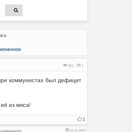
аса
изненное
822
1
 при коммунистах был дефицит
её из мяса!
2
21.10.2019
коммунисты
,