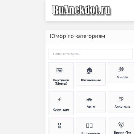
Юмор по категориям
💭
🖼️
🏠
Мысли
Картинки
Жизненные
(Мемы)
🚗
🍺
⚡
Авто
Алкоголь
Короткие
🐻
🎖️
👱‍♀️
Винни-Пух
Блондинки