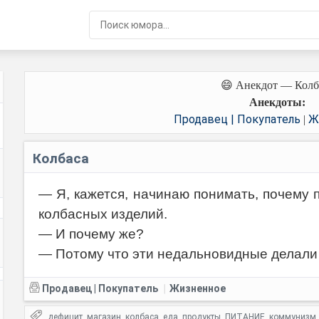
😄 Анекдот — Колб
Анекдоты:
Продавец | Покупатель
Ж
|
Колбаса
— Я, кажется, начинаю понимать, почему
колбасных изделий.
— И почему же?
— Потому что эти недальновидные делали 
Продавец | Покупатель
Жизненное
|
дефицит
магазин
колбаса
еда
продукты
ПИТАНИЕ
коммунизм
,
,
,
,
,
,