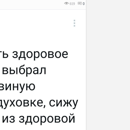
619
0