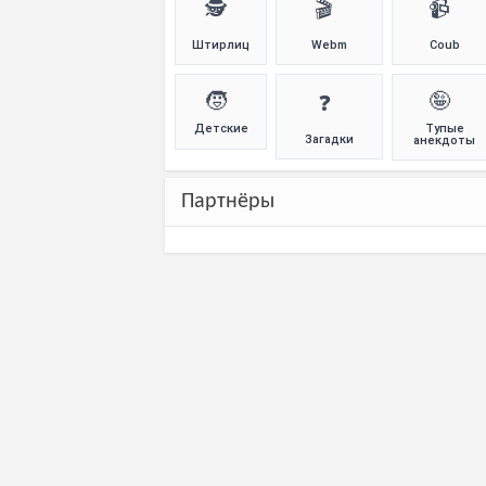
🕵️
🎬
📹
Штирлиц
Webm
Coub
🧒
🤪
❓
Детские
Тупые
Загадки
анекдоты
Партнёры