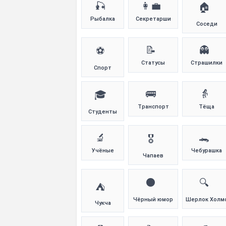
🎣
👩‍💼
🏠
Рыбалка
Секретарши
Соседи
📝
👻
⚽
Статусы
Страшилки
Спорт
🚌
👵
🎓
Транспорт
Тёща
Студенты
🔬
🐊
🎖️
Учёные
Чебурашка
Чапаев
⚫
🔍
⛺
Чёрный юмор
Шерлок Холм
Чукча