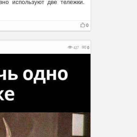
вно используют две тележки.
0
427
0