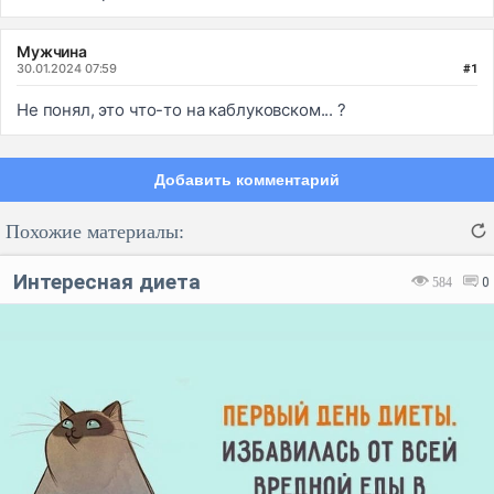
Мужчина
30.01.2024 07:59
#1
Не понял, это что-то на каблуковском... ?
Добавить комментарий
Похожие материалы:
Интересная диета
584
0
Код:
Отмена
Отправить