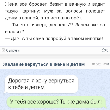
Жена всё бросает, бежит в ванную и видит
такую картину: муж за волосы полощет
дочку в ванной, а та истошно орёт.
— Ты что, изверг, делаешь?! Зачем же за
волосы?
— Да?! А ты сама попробуй в таком кипятке!
Супруги
0
Желание вернуться к жене и детям
542
0