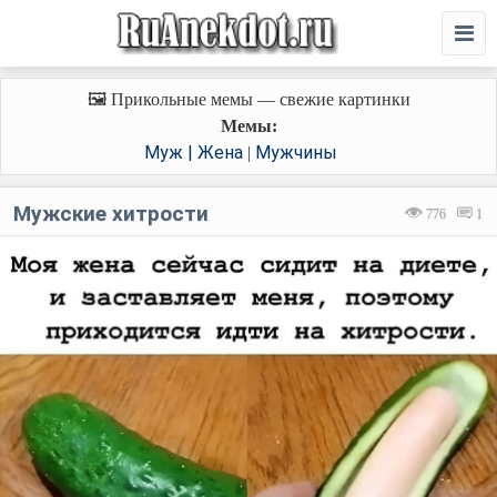
🖼️ Прикольные мемы — свежие картинки
Мемы:
Муж | Жена
Мужчины
|
Мужские хитрости
776
1