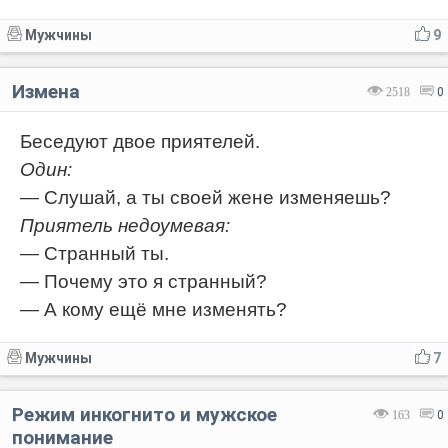
Мужчины
9
Измена
2518
0
Беседуют двое приятелей.
Один:
— Слушай, а ты своей жене изменяешь?
Приятель недоумевая:
— Странный ты.
— Почему это я странный?
— А кому ещё мне изменять?
Мужчины
7
Режим инкогнито и мужское
163
0
понимание