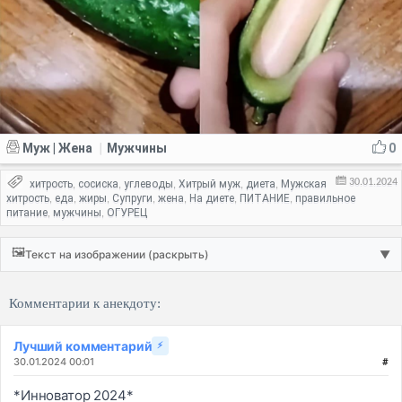
Муж | Жена
Мужчины
0
|
30.01.2024
хитрость
сосиска
углеводы
Хитрый муж
диета
Мужская
,
,
,
,
,
хитрость
еда
жиры
Супруги
жена
На диете
ПИТАНИЕ
правильное
,
,
,
,
,
,
,
питание
мужчины
ОГУРЕЦ
,
,
🖼️
Текст на изображении (раскрыть)
▼
Комментарии к анекдоту:
Лучший комментарий
⚡
30.01.2024 00:01
#
*Инноватор 2024*