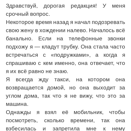
Здравствуй, дорогая редакция! У меня
срочный вопрос.
Некоторое время назад я начал подозревать
свою жену в хождении налево. Началось всё
банально. Если на телефонные звонки
подхожу я — кладут трубку. Она стала часто
встречаться с «подружками», а когда я
спрашиваю с кем именно, она отвечает, что
я их всё равно не знаю.
Я всегда жду такси, на котором она
возвращается домой, но она выходит за
углом дома, так что я не вижу, что это за
машина.
Однажды я взял её мобильник, чтобы
посмотреть, сколько времени, так она
взбесилась и запретила мне к нему