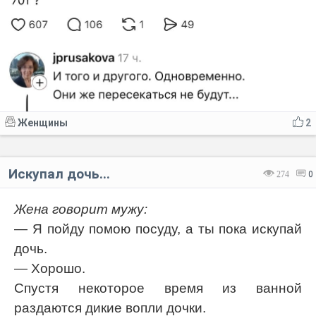
Женщины
2
Искупал дочь...
274
0
Жена говорит мужу:
— Я пойду помою посуду, а ты пока искупай
дочь.
— Хорошо.
Спустя некоторое время из ванной
раздаются дикие вопли дочки.