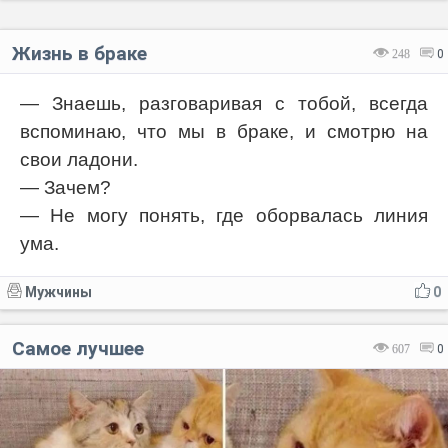
Жизнь в браке
248
0
— Знаешь, разговаривая с тобой, всегда
вспоминаю, что мы в браке, и смотрю на
свои ладони.
— Зачем?
— Не могу понять, где оборвалась линия
ума.
Мужчины
0
Самое лучшее
607
0