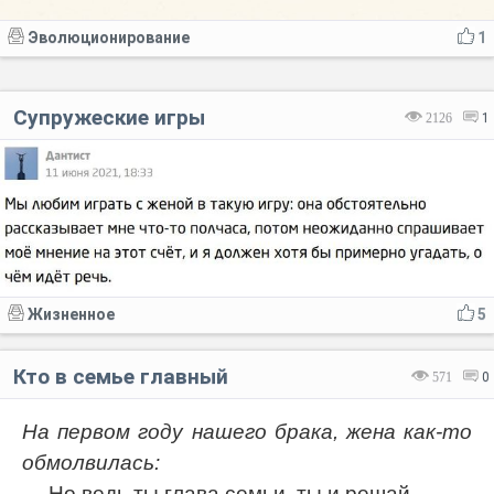
Эволюционирование
1
Супружеские игры
2126
1
Жизненное
5
Кто в семье главный
571
0
На первом году нашего брака, жена как-то
обмолвилась:
— Но ведь ты глава семьи, ты и решай.