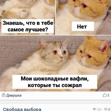
Девушки
3
Свобода выбора
225
0