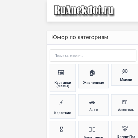
Юмор по категориям
💭
🖼️
🏠
Мысли
Картинки
Жизненные
(Мемы)
🚗
🍺
⚡
Авто
Алкоголь
Короткие
🐻
🎖️
👱‍♀️
Винни-Пух
Блондинки