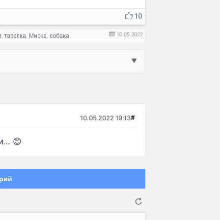
10
10.05.2022
я
тарелка
Миска
собака
,
,
,
▼
10.05.2022 19:13
#
... 😊
рий