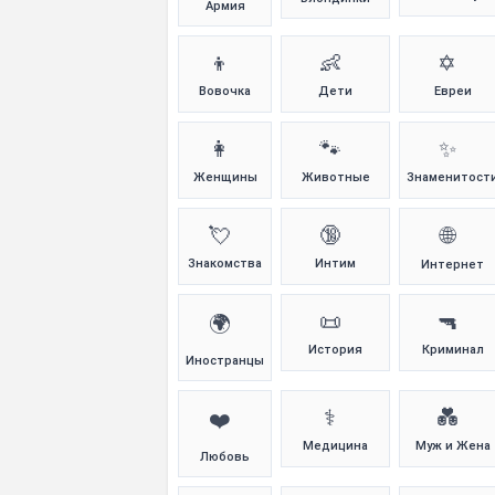
Армия
👦
👶
✡️
Вовочка
Дети
Евреи
👩
🐾
✨
Женщины
Животные
Знаменитост
💘
🔞
🌐
Знакомства
Интим
Интернет
📜
🔫
🌍
История
Криминал
Иностранцы
⚕️
💑
❤️
Медицина
Муж и Жена
Любовь