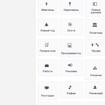
👨
💊
💵
Мужчины
Наркоманы
Новые
русские
🎄
🎯
🏛️
Новый год
Охота
Политика
🛒
👨‍🔧
💻
Покупатели
Профи
Программисты
💼
📢
⛪
Работа
Реклама
Религия
🎵
🎩
🍽️
Рифма
Ржевский
Ресторан