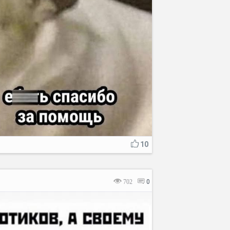
10
702
0