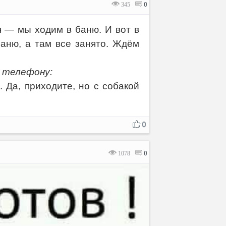
345
0
я — мы ходим в баню. И вот в
аню, а там все занято. Ждём
Отмена
Отправить
о телефону:
. Да, приходите, но с собакой
0
1078
0