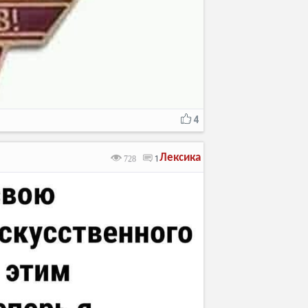
4
Лексика
728
1