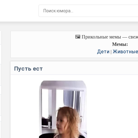
🖼️ Прикольные мемы — свеж
Мемы:
Дети
Животны
|
Пусть ест