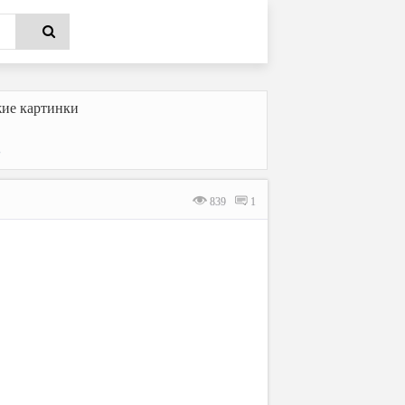
ие картинки
е
839
1