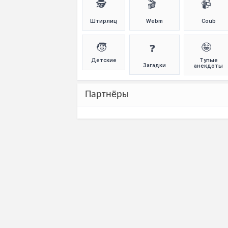
🕵️
🎬
📹
Штирлиц
Webm
Coub
🧒
🤪
❓
Детские
Тупые
Загадки
анекдоты
Партнёры