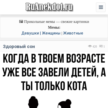
🖼️ Прикольные мемы — свежие картинки
Мемы:
Девушки | Женщины
Животные
|
Здоровый сон
420
1