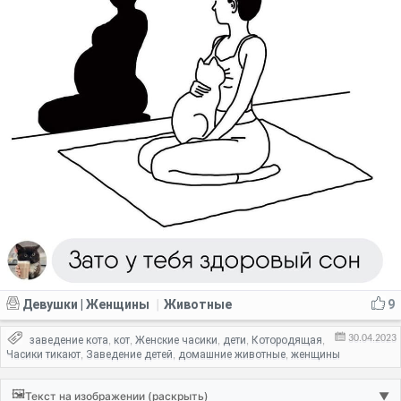
Девушки | Женщины
Животные
9
|
30.04.2023
заведение кота
кот
Женские часики
дети
Котородящая
,
,
,
,
,
Часики тикают
Заведение детей
домашние животные
женщины
,
,
,
🖼️
Текст на изображении (раскрыть)
▼