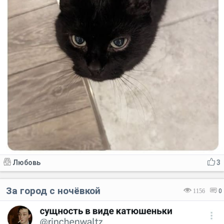
Любовь
3
За город с ночёвкой
1156
0