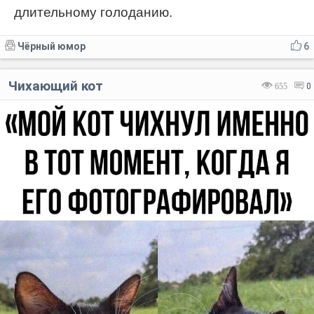
длительному голоданию.
Чёрный юмор
6
Чихающий кот
655
0