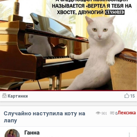
Картинки
15
Случайно наступила коту на
Лексика
901
0
лапу