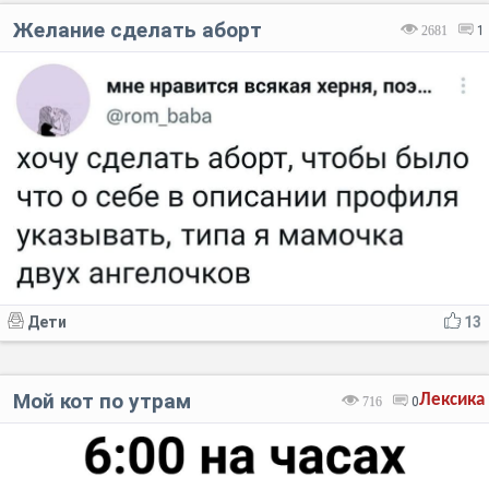
Желание сделать аборт
2681
1
Дети
13
Мой кот по утрам
Лексика
716
0