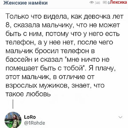
Женские намёки
Лексика
346
0