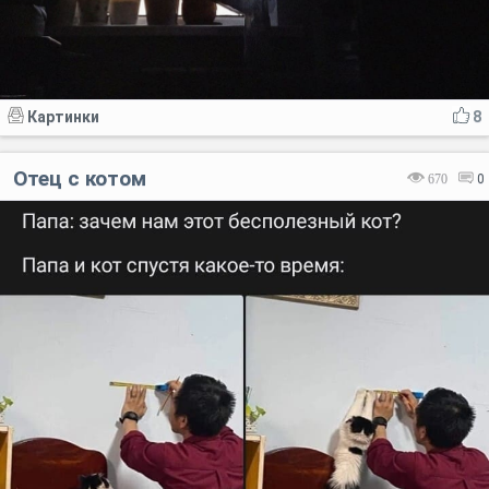
Картинки
8
Отец с котом
670
0