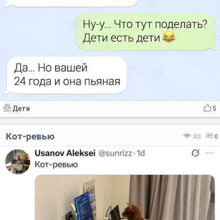
Дети
5
Кот-ревью
301
0