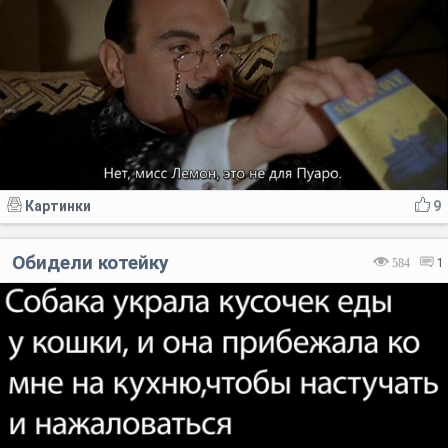
Картинки
9
Обидели котейку
584
1