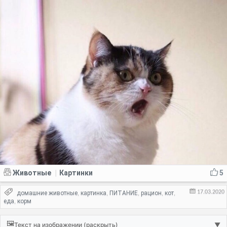
Животные
Картинки
5
|
17.03.2020
домашние животные
картинка
ПИТАНИЕ
рацион
кот
,
,
,
,
,
еда
корм
,
🖼️
Текст на изображении (раскрыть)
▼