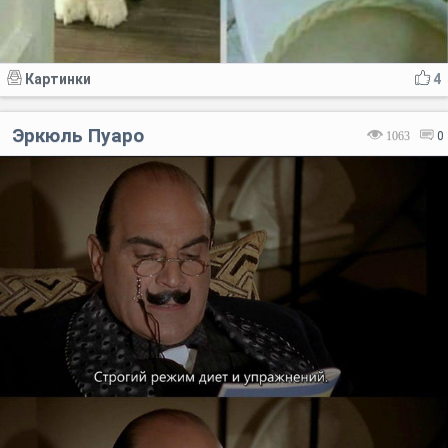
Картинки
4
Эркюль Пуаро
1063
0