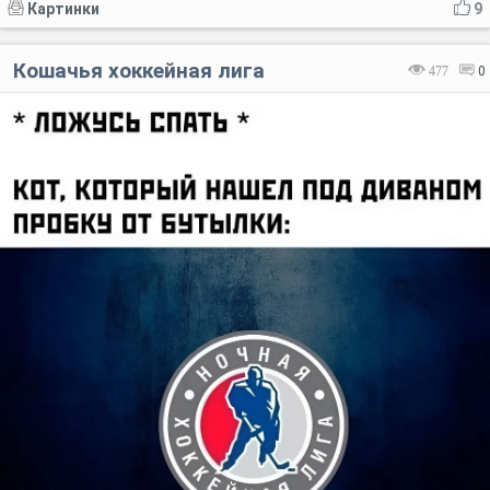
Картинки
9
Кошачья хоккейная лига
477
0