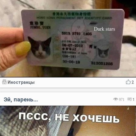
Иностранцы
2
Эй, парень...
971
1