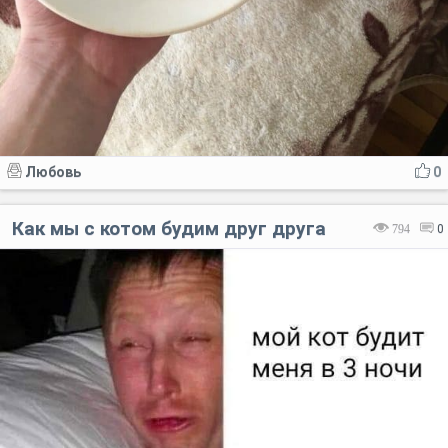
Любовь
0
Как мы с котом будим друг друга
794
0