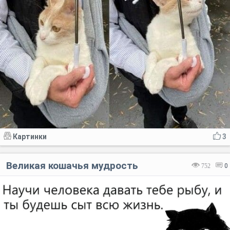
Картинки
3
Великая кошачья мудрость
752
0