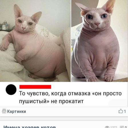
Картинки
1
Имена хозяев котов
1322
0