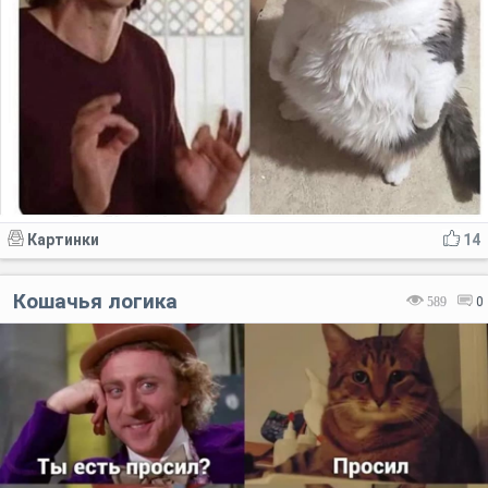
Картинки
14
Кошачья логика
589
0