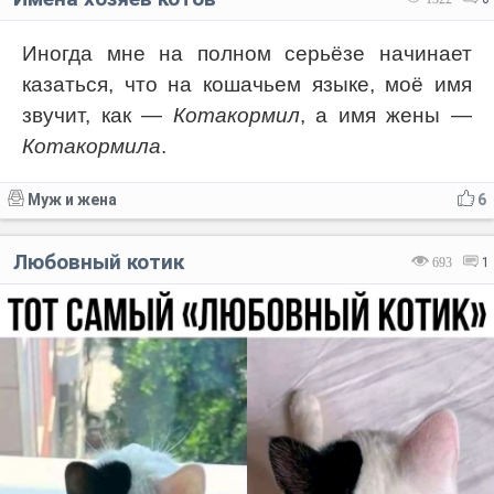
Иногда мне на полном серьёзе начинает
казаться, что на кошачьем языке, моё имя
звучит, как —
Котакормил
, а имя жены —
Котакормила
.
Муж и жена
6
Любовный котик
693
1