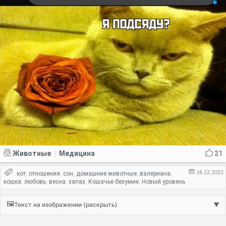
Животные
Медицина
21
|
16.12.2022
кот
отношения
сон
домашние животные
валериана
,
,
,
,
,
кошка
любовь
весна
запах
Кошачье безумие
Новый уровень
,
,
,
,
,
🖼️
Текст на изображении (раскрыть)
▼