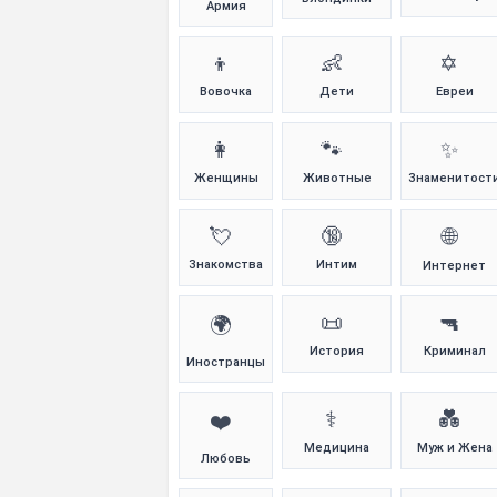
Армия
👦
👶
✡️
Вовочка
Дети
Евреи
👩
🐾
✨
Женщины
Животные
Знаменитост
💘
🔞
🌐
Знакомства
Интим
Интернет
📜
🔫
🌍
История
Криминал
Иностранцы
⚕️
💑
❤️
Медицина
Муж и Жена
Любовь