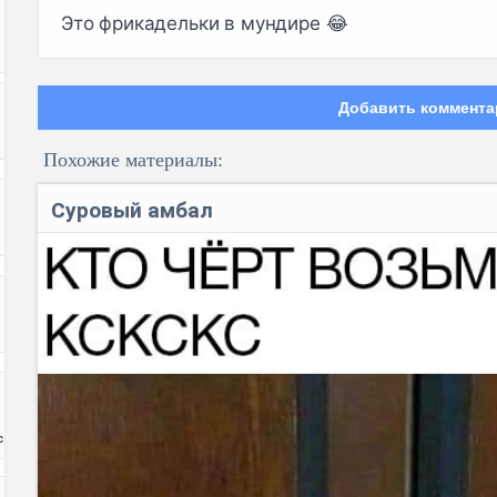
Это фрикадельки в мундире 😂
Добавить коммента
Похожие материалы:
Суровый амбал
Код:
с