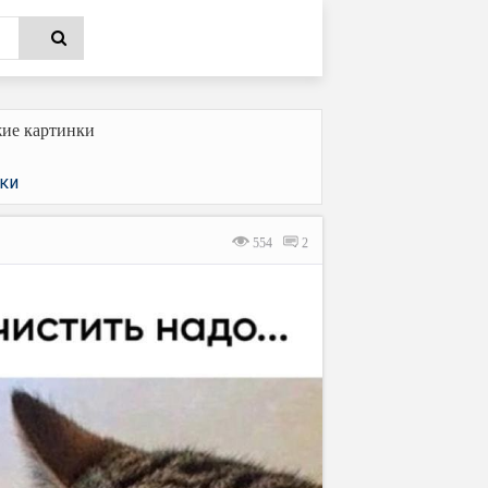
ие картинки
ки
554
2