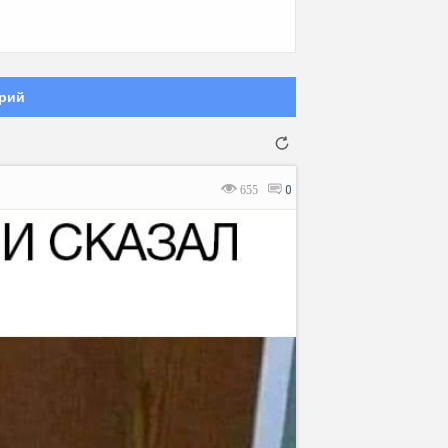
рий
655
0
Отмена
Отправить