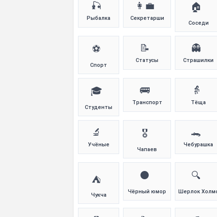
🎣
👩‍💼
🏠
Рыбалка
Секретарши
Соседи
📝
👻
⚽
Статусы
Страшилки
Спорт
🚌
👵
🎓
Транспорт
Тёща
Студенты
🔬
🐊
🎖️
Учёные
Чебурашка
Чапаев
⚫
🔍
⛺
Чёрный юмор
Шерлок Холм
Чукча