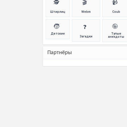
🕵️
🎬
📹
Штирлиц
Webm
Coub
🧒
🤪
❓
Детские
Тупые
Загадки
анекдоты
Партнёры