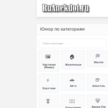
Юмор по категориям
💭
🖼️
🏠
Мысли
Картинки
Жизненные
(Мемы)
🚗
🍺
⚡
Авто
Алкоголь
Короткие
🐻
🎖️
👱‍♀️
Винни-Пух
Блондинки