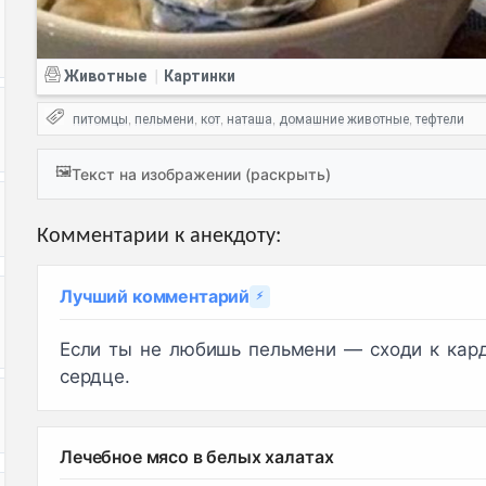
Животные
Картинки
|
питомцы
пельмени
кот
наташа
домашние животные
тефтели
,
,
,
,
,
🖼️
Текст на изображении (раскрыть)
Комментарии к анекдоту:
Лучший комментарий
⚡
Если ты не любишь пельмени — сходи к карди
сердце.
Лечебное мясо в белых халатах