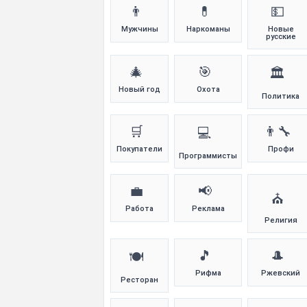
👨
💊
💵
Мужчины
Наркоманы
Новые
русские
🎄
🎯
🏛️
Новый год
Охота
Политика
🛒
👨‍🔧
💻
Покупатели
Профи
Программисты
💼
📢
⛪
Работа
Реклама
Религия
🎵
🎩
🍽️
Рифма
Ржевский
Ресторан