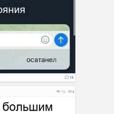
16
732
0