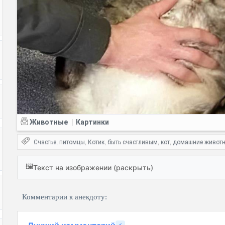
Животные
Картинки
|
Счастье
питомцы
Котик
быть счастливым
кот
домашние живот
,
,
,
,
,
🖼️
Текст на изображении (раскрыть)
Комментарии к анекдоту: