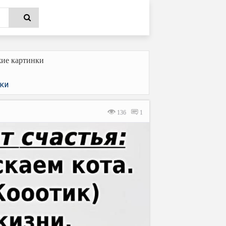
ие картинки
ки
136
1