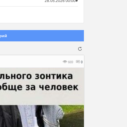
28.05.2026 00:00
#
рий
669
0
Отмена
Отправить