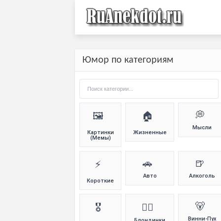
Юмор по категориям
💭
🖼️
🏠
Мысли
Картинки
Жизненные
(Мемы)
🚗
🍺
⚡
Авто
Алкоголь
Короткие
🐻
🎖️
👱‍♀️
Винни-Пух
Блондинки