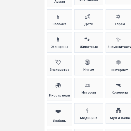
Армия
👦
👶
✡️
Вовочка
Дети
Евреи
👩
🐾
✨
Женщины
Животные
Знаменитост
💘
🔞
🌐
Знакомства
Интим
Интернет
📜
🔫
🌍
История
Криминал
Иностранцы
⚕️
💑
❤️
Медицина
Муж и Жена
Любовь