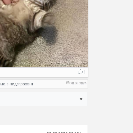
1
28.05.2026
ные
антидепрессант
,
▼