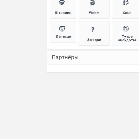
🕵️
🎬
📹
Штирлиц
Webm
Coub
🧒
🤪
❓
Детские
Тупые
Загадки
анекдоты
Партнёры