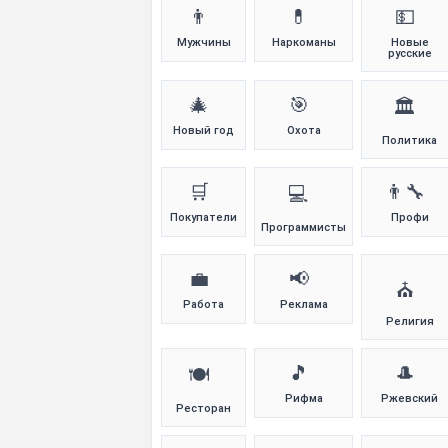
👨
💊
💵
Мужчины
Наркоманы
Новые
русские
🎄
🎯
🏛️
Новый год
Охота
Политика
🛒
👨‍🔧
💻
Покупатели
Профи
Программисты
💼
📢
⛪
Работа
Реклама
Религия
🎵
🎩
🍽️
Рифма
Ржевский
Ресторан