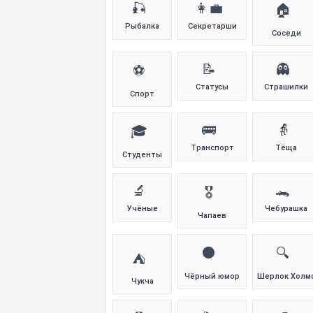
🎣
👩‍💼
🏠
Рыбалка
Секретарши
Соседи
📝
👻
⚽
Статусы
Страшилки
Спорт
🚌
👵
🎓
Транспорт
Тёща
Студенты
🔬
🐊
🎖️
Учёные
Чебурашка
Чапаев
⚫
🔍
⛺
Чёрный юмор
Шерлок Холм
Чукча