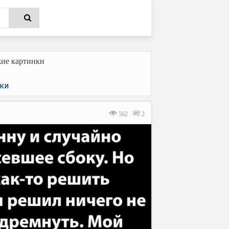
ие картинки
ки
562
2