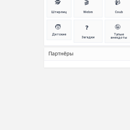
🕵️
🎬
📹
Штирлиц
Webm
Coub
🧒
🤪
❓
Детские
Тупые
Загадки
анекдоты
Партнёры