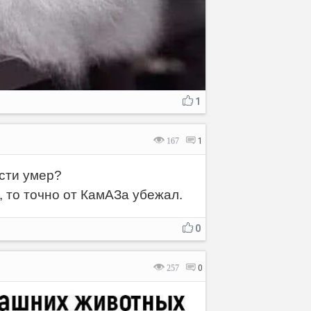
1
167
1
ости умер?
 то точно от КамАЗа убежал.
0
257
0