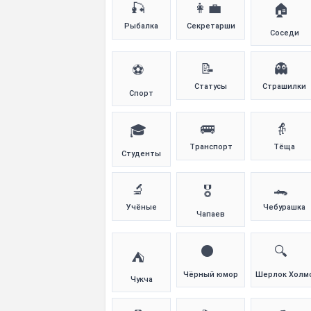
🎣
👩‍💼
🏠
Рыбалка
Секретарши
Соседи
📝
👻
⚽
Статусы
Страшилки
Спорт
🚌
👵
🎓
Транспорт
Тёща
Студенты
🔬
🐊
🎖️
Учёные
Чебурашка
Чапаев
⚫
🔍
⛺
Чёрный юмор
Шерлок Холм
Чукча