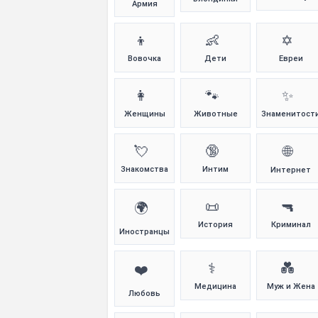
Армия
👦
👶
✡️
Вовочка
Дети
Евреи
👩
🐾
✨
Женщины
Животные
Знаменитост
💘
🔞
🌐
Знакомства
Интим
Интернет
📜
🔫
🌍
История
Криминал
Иностранцы
⚕️
💑
❤️
Медицина
Муж и Жена
Любовь