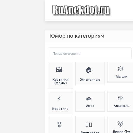
Юмор по категориям
💭
🖼️
🏠
Мысли
Картинки
Жизненные
(Мемы)
🚗
🍺
⚡
Авто
Алкоголь
Короткие
🐻
🎖️
👱‍♀️
Винни-Пух
Блондинки