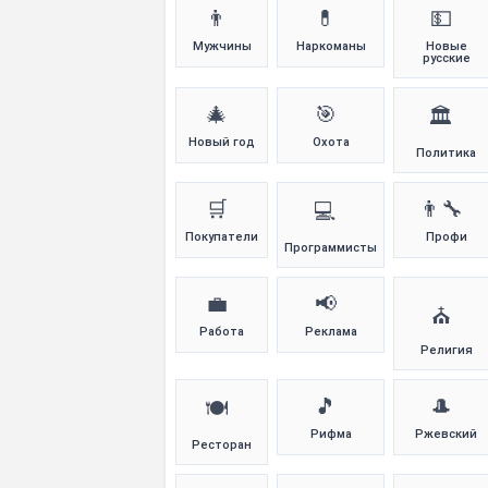
👨
💊
💵
Мужчины
Наркоманы
Новые
русские
🎄
🎯
🏛️
Новый год
Охота
Политика
🛒
👨‍🔧
💻
Покупатели
Профи
Программисты
💼
📢
⛪
Работа
Реклама
Религия
🎵
🎩
🍽️
Рифма
Ржевский
Ресторан