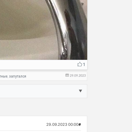
1
29.09.2023
тные
запутался
,
▼
29.09.2023 00:00
#