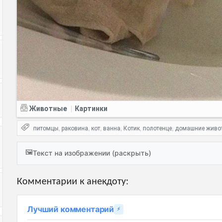
Животные
Картинки
|
питомцы
раковина
кот
ванна
Котик
полотенце
домашние живо
,
,
,
,
,
,
🖼️
Текст на изображении (раскрыть)
Комментарии к анекдоту:
Лучший комментарий
⚡