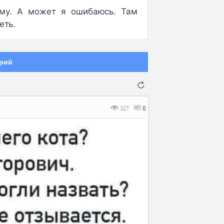
тому. А может я ошибаюсь. Там
еть.
рий
327
0
Отмена
Отправить