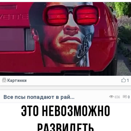
Картинки
1
Все псы попадают в рай...
656
0