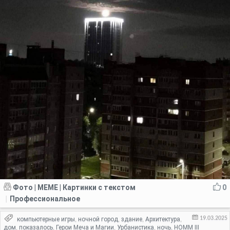
Фото | MEME | Картинки с текстом
0
Профессиональное
|
19.03.2025
компьютерные игры
ночной город
здание
Архитектура
,
,
,
,
дом
показалось
Герои Меча и Магии
Урбанистика
ночь
HOMM III
,
,
,
,
,