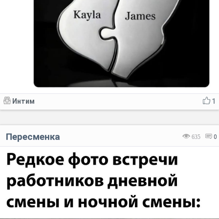
Интим
1
Пересменка
635
0