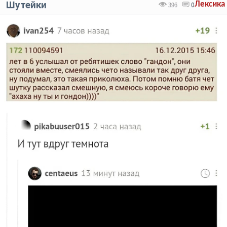
Шутейки
Лексика
396
0