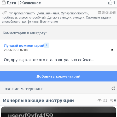
Дети
Жизненное
1
|
28.05.2018
суперспособности
дети
значение
Суперспособность
,
,
,
,
проблемы
стресс
способный
Детские эмоции
эмоции
Сложные задачи
,
,
,
,
,
,
способности
конфликты
Воспитание
,
,
Комментарии к анекдоту:
Лучший комментарий
⚡
28.05.2018 07:08
#
Ох, друзья, как же это стало актуально сейчас...
Добавить комментарий
Похожие материалы:
Исчерпывающие инструкции
112
0