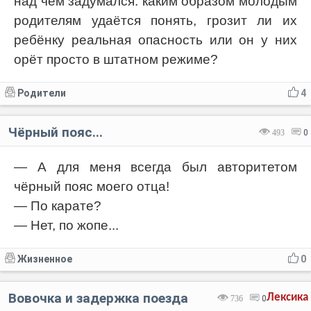
над чем задумался: каким образом молодым
родителям удаётся понять, грозит ли их
ребёнку реальная опасность или он у них
орёт просто в штатном режиме?
Родители
4
Чёрный пояс...
493
0
— А для меня всегда был авторитетом
чёрный пояс моего отца!
— По карате?
— Нет, по жопе...
Жизненное
0
Вовочка и задержка поезда
Лексика
736
0