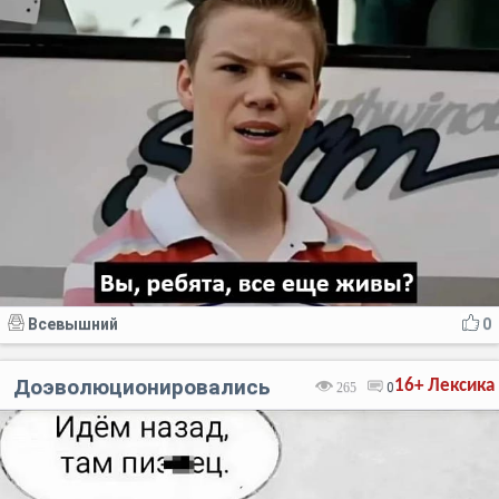
Всевышний
0
Доэволюционировались
16+
Лексика
265
0