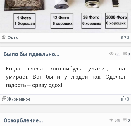
Фото
0
Было бы идеально...
421
0
Когда пчела кого-нибудь ужалит, она
умирает. Вот бы и у людей так. Сделал
гадость – сразу сдох!
Жизненное
0
Оскорбление...
246
0