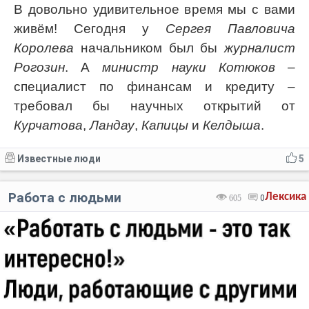
В довольно удивительное время мы с вами
живём! Сегодня у
Сергея Павловича
Королева
начальником был бы
журналист
Рогозин
. А
министр науки Котюков
–
специалист по финансам и кредиту –
требовал бы научных открытий от
Курчатова
,
Ландау
,
Капицы
и
Келдыша
.
Известные люди
5
Работа с людьми
Лексика
605
0