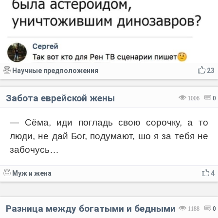
Научные предположения
23
Забота еврейской жены
1006
0
— Сёма, иди погладь свою сорочку, а то
люди, не дай Бог, подумают, шо я за тебя не
забочусь…
Муж и жена
4
Разница между богатыми и бедными
1188
0