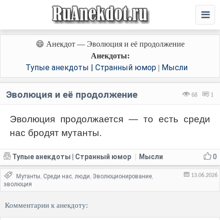
😄 Анекдот — Эволюция и её продолжение
Анекдоты:
Тупые анекдоты | Странный юмор
Мысли
|
Эволюция и её продолжение
68
1
Эволюция продолжается — то есть среди
нас бродят мутанты.
Тупые анекдоты | Странный юмор
Мысли
0
|
13.06.2026
Мутанты
Среди нас
люди
Эволюционирование
,
,
,
,
эволюция
Комментарии к анекдоту: