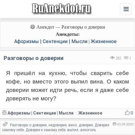
😄 Анекдот — Разговоры о доверии
Анекдоты:
Афоризмы | Сентенции | Мысли
Жизненное
|
Разговоры о доверии
292
1
Я пришёл на кухню, чтобы сварить себе
кофе, но вместо этого выпил вина. О каком
доверии может идти речь, если я даже себе
доверять не могу?
Афоризмы | Сентенции | Мысли
Жизненное
0
|
01.09.2023
Разговоры о доверии
недоверие
вино
доверие
Доверие
,
,
,
,
самому себе
Доверие к самому себе
выпил
алкоголь
,
,
,