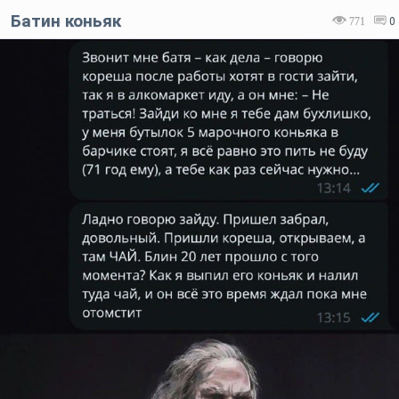
Батин коньяк
771
0