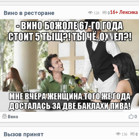
Вино в ресторане
16+
Лексика
126
0
Вино
0
Вызов принят
156
0