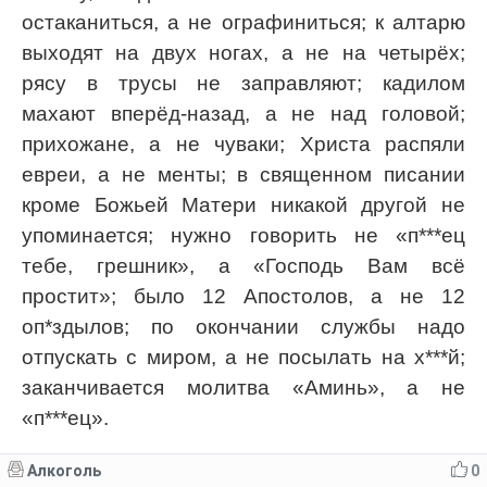
остаканиться, а не ографиниться; к алтарю
выходят на двух ногах, а не на четырёх;
рясу в трусы не заправляют; кадилом
махают вперёд-назад, а не над головой;
прихожане, а не чуваки; Христа распяли
евреи, а не менты; в священном писании
кроме Божьей Матери никакой другой не
упоминается; нужно говорить не «п***ец
тебе, грешник», а «Господь Вам всё
простит»; было 12 Апостолов, а не 12
оп*здылов; по окончании службы надо
отпускать с миром, а не посылать на х***й;
заканчивается молитва «Аминь», а не
«п***ец».
Алкоголь
0