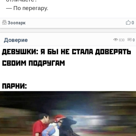
— По перегару.
Зоопарк
0
Доверие
830
0