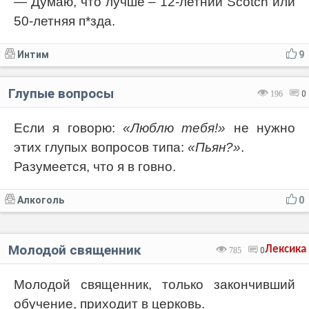
— Думаю, что лучше – 12-летний Scotch или
50-летняя п*зда.
Интим
9
Глупые вопросы
196
0
Если я говорю:
«Люблю тебя!»
не нужно
этих глупых вопросов типа:
«Пьян?»
.
Разумеется, что я в говно.
Алкоголь
0
Молодой священник
Лексика
785
0
Молодой священник, только закончивший
обучение, приходит в церковь.