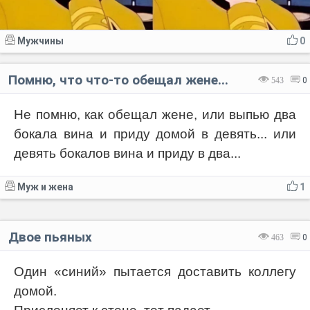
Мужчины
0
Помню, что что-то обещал жене...
543
0
Не помню, как обещал жене, или выпью два
бокала вина и приду домой в девять... или
девять бокалов вина и приду в два...
Муж и жена
1
Двое пьяных
463
0
Один «синий» пытается доставить коллегу
домой.