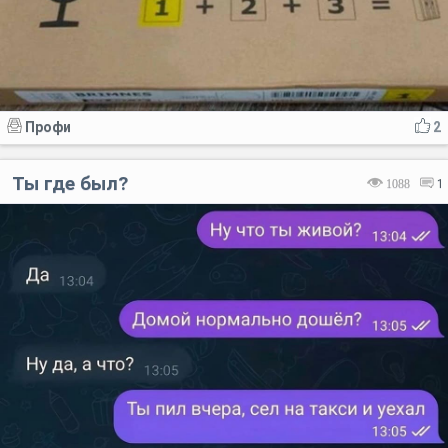
Профи
2
Ты где был?
1088
1