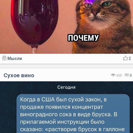
Мысли
2
Сухое вино
410
0