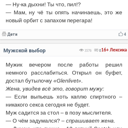
— Ну-ка дыхни! Ты что, пил!?
— Мам, ну чё ты опять начинаешь, это же
новый орбит с запахом перегара!
Дети
4
Мужской выбор
16+
Лексика
3576
0
Мужик вечером после работы решил
немного расслабиться. Открыл он буфет,
достал бутылочку
«Glenlivet»
.
Жена, увидев всё это, говорит мужу:
— Если выпьешь хоть каплю спиртного –
никакого сeкса сегодня не будет.
Муж садится за стол – в позу мыслителя.
— О чём задумался?
– спрашивает жена.